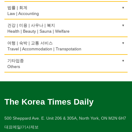
Bakery
부동산 관리
Pharmacy
묘지/비석
Fur/Leather
건축설계
Boarding House
택배
골프장비
법률 | 회계
Property Management
Cemetery/Monument
Architecture
Courier Service
식품도매
Golf Equipment
Law | Accounting
의사-내과
백화점/선물센터
학교/학원
Food Distributors
채무조정
Internal Medicine
빨래방/세탁
Department Store/Gifts Shops
건물검사
School/Academy
택시
골프장
Bankruptcy
교통위반티켓
건강 | 미용 | 사우나 | 복지
Coin Laundry/Dry cleaning
Home Inspection
Taxi Service
Golf/Country Club
의사-물리치료/카이로 프랙터
Traffic Ticket
Health | Beauty | Sauna | Welfare
보석/귀금속/시계
개인지도-체육
부동산
Physiotherapy/Chiropractic Clinic
상패/트로피
Jeweler/Jeweller
간판
Private Lesson-Sport
자동차-기타
가라오케/노래방/카페
Real Estate
공인회계사(CPA)
Medal/Trophy
건강상담/식품/정보
여행 | 숙박 | 교통 서비스
Signs
Automobile/Car
Karaoke/Cafe
의사-비뇨기과
CPA
비디오-사진/촬영/편집/공급
Health Counseling/Food/Information
Travel | Accommodation | Transpotation
개인지도-음악
은행/금융기관
Urologist
세탁장비
Video Service
가구판매/수리
Private Lesson-Music
자동차-렌트
단센터
Bank/Financing Service
번역/통역/이력서
Dry cleaning Equipment
의료기
Furniture Sales/Repair
호텔/모텔/숙박
기타업종
Car Rental
Dahn Centre
의사-산부인과
Translation/Interpretation/Resume Service
사진촬영
Medical Equipment
개인지도-옷수선
Hotel/Motel
Others
Obstetrician
악기사
Photo Studio
기계제작
Private Lesson-Alteration
자동차-바디샵
당구장
변호사/법률서비스
Musical Instruments
마사지/지압
Machinery Rebuilding
여행/관광
Autobody Shop
캐나다공공기관
Billiard Club
의사-성형외과
Law Office
애완동물용품
Massage
개인지도-어학/수학
Travel/Tour
Public Service
Cosmetic Surgeon
열쇠
Pet Shop
난방/냉동
Private Lesson-Language/Math
자동차-정비
볼링장
회계업무
Key
미용실/이발관
Heating/Cooling
Autobody Maintenance/Repair
구두수선
Bowling Alley
의사-수의사
Accounting Service
양복점
Beauty Salon/Barber Shop
개인지도-서예
The Korea Times Daily
Shoe Repair
Veterinarian
유아원/데이케어
Tailor
배관/플러밍
Private Lesson-Calligraphy
자동차-타이어
비디오-대여
Daycare Centre
미용제품/헤어 프로덕트
Plumbing
Tire
기타
Video Rental
의사-안과
양장/패션
Hair Products
개인지도-미술/사진
ETC
500 Sheppard Ave. E. Unit 206 & 305A, North York, ON M2N 6H7
Ophthalmologist
보석감정사
Fashion/Boutique
스테이징 홈
Private Lesson-Art/Photograph
자동차-판매/리스
운동구/스포츠용품
Gemologist
복지상담
Staging Home
대표메일/기사제보
Sales/Lease
아파트
Sporting Goods
의사-외과
이불
Welfare Consulting
개인지도-무용