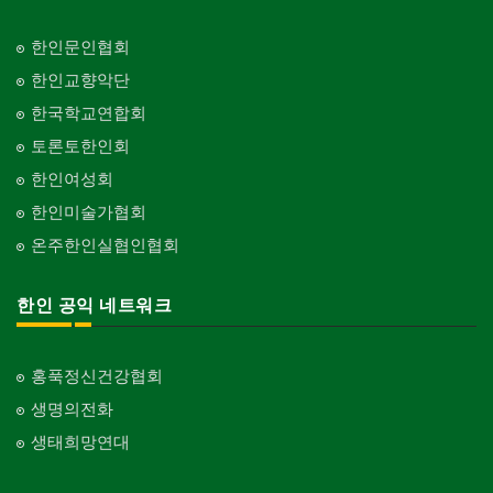
피아노 조율 /판매
건축기술사/디자이너
Piano Tuning/Sale
Architectural Designer
한인문인협회
해충구제
건축개발
한인교향악단
Pesticide
Builder/Developer
한국학교연합회
현금인출기
토론토한인회
ATM
한인여성회
화랑/표구사
한인미술가협회
Art Gallery/Framing
온주한인실협인협회
행사/이벤트
Event
한인 공익 네트워크
인벤토리
Stock Inventory
홍푹정신건강협회
인터넷/소프트웨어 개발
Internet/Software Development
생명의전화
생태희망연대