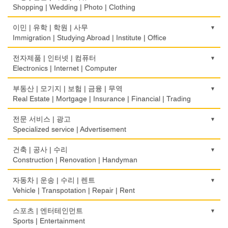
Rice Cake
Optometrist
Shopping | Wedding | Photo | Clothing
생선가게
보청기
한복집
이민 | 유학 | 학원 | 사무
Fish Market
Hearing Aid
Korean Costume
Immigration | Studying Abroad | Institute | Office
식당/레스토랑/음식점
비데
유리/거울/액자
이민/유학
전자제품 | 인터넷 | 컴퓨터
Restaurant
Bidet
Glass/Mirror/Frame
Immigration/Studying Abroad
Electronics | Internet | Computer
식당장비
심리/정신상담
의류/아동복
사무기기
금전등록기
부동산 | 모기지 | 보험 | 금융 | 무역
Food Equipment
Psychologist/Psychiatrist
Children's Ware
Office Equipment
Cash Register
Real Estate | Mortgage | Insurance | Financial | Trading
식품점
안경점
결혼/폐백
사무용품/문방구
인터넷 서비스/까페
Korean Food
도매
전문 서비스 | 광고
Optical Stores
Wedding
Stationery/Office Equipment
Internet Service/Cafe
Wholesale
Specialized service | Advertisement
식품제조
의료기구
인터넷 쇼핑
서점
전자제품 판매/수리
Food Manufacturing
모기지
Medical Instruments
광고/그래픽 디자인
건축 | 공사 | 수리
Internet Shopping
Book Store
Electronic Goods Sales/Repair
Mortgage
Advertising/Graphic Design
Construction | Renovation | Handyman
와인제조
의치사/치과기공소
결혼상담
운전학원
전화/통신 서비스
Wine Maker
무역
Denturist
광고 에이전트
Marriage Consulting
건축시공/개조
자동차 | 운송 | 수리 | 렌트
Driving School
Telephone/Communication Service
International Trade
Advertising Agency
Construction/Home Renovation
Vehicle | Transpotation | Repair | Rent
정육점
한의원/한약
꽃집/화원
한글학교
컴퓨터 판매/수리
Meat Market
보험/재정/투자
Oriental Herb/Acupuncture
경보/도난방지
Florist
건축설계사
Korean Language School
운송/통관/이삿짐
스포츠 | 엔터테인먼트
Computer Sales/Repair
Insurance/Investment/Finance
Alarm/Security System
Architect
Transportation/Moving
Sports | Entertainment
제과점
약국
모피점
하숙