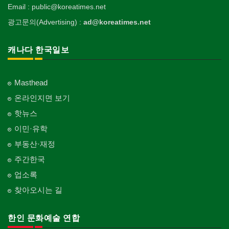
Apartment
Surgeon
인쇄
Email : public@koreatimes.net
Blanket
전기공사/수리
Private Lesson-Ballet/Dance
자동차-견인
취미/레저
Printing
생수/정수기
Electric Work
Towing
광고문의(Advertising) :
ad@koreatimes.net
Hobby/Leisure
의사-치과
웨딩서비스
Spring Water/Water Purifier
개인지도-꽃꽂이
Dentist/Dental Surgeon
장의사
Bridal Fashion/Wedding Service
정원공사/조경
Private Lesson-Flower Arrangement
자동차-청소
태권도/무술
Funeral Home
양로원/요양원
Landscaping/Gardening
Auto Cleaning
캐나다 한국일보
Taekwondo/Martial Arts
의사-가정의
자수
Nursing Home
개인지도-기타
Family Doctor
주방용품
Embroidery
지붕
Private Lesson-Etc
Kitchenware
찜질방
Roofing
의사-기타
Masthead
Sauna
Multi Specialty
직업소개 에이전트
창문
온라인지면 보기
Employment Agency
피부미용
Window
의사-정신과
Skin Care
핫뉴스
Psychiatrist
청소
커텐/카펫
이민·유학
Cleaning
화장품
Curtain/Carpet
Cosmetics
부동산·재정
카펫 청소
벽지/페인트
주간한국
Carpet Cleaning
피트니스/헬스
Wall Paper/Paint
Fitness
업소록
판촉물
가라지/그라지/차고
gifts for events
산후조리서비스
찾아오시는 길
Garage Door
postpartum care center
프랜차이즈
건축 엔지니어
Franchise
한인 문화예술 연합
Engineering