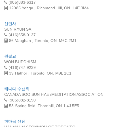
(905)883-6317
12085 Yonge , Richmond Hill, ON. L4E 3M4
선련사
SUN RYUN SA
(416)658-0137
86 Vaughan , Toronto, ON. M6C 2M1
원불교
WON BUDDHISM
(416)747-9239
39 Hathor , Toronto, ON. M9L 1C1
캐나다 수선회
CANADA SOO SUN HAE /MEDITATION ASSOCIATION
(905)882-8190
53 Spring field, Thornhill, ON. L4J 5E5
한마음 선원
HANMAUM SEONWON OF TORONTO