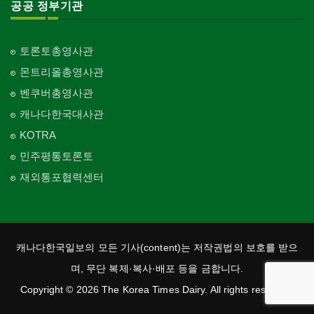
공공 정부기관
토론토총영사관
몬트리올총영사관
벤쿠버총영사관
캐나다한국대사관
KOTRA
민주평통토론토
재외통포협력센터
캐나다한국일보의 모든 기사(content)는 저작권법의 보호를 받으
며, 무단 복제·복사·배포 등을 금합니다.
Copyright © 2026 The Korea Times Dairy. All rights reserved.