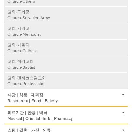
Church-Others
교회-구세군
Church-Salvation Army
교회-감리교
Church-Methodist
교회-가톨릭
Church-Catholic
교회-침례교회
Church-Baptist
교회-펜티코스탈교회
Church-Pentecostal
식당 | 식품 | 제과점
Restaurant | Food | Bakery
농장
의료기관 | 한방 | 약국
Farm
Medical | Oriental Herb | Pharmacy
떡집/방앗간
의사-검안의
쇼핑 | 결혼 | 사진 | 의류