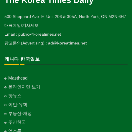
The Korea Times Daily
Veterinarian
유아원/데이케어
Tailor
배관/플러밍
Private Lesson-Calligraphy
자동차-타이어
비디오-대여
Daycare Centre
미용제품/헤어 프로덕트
Plumbing
Tire
기타
Video Rental
의사-안과
양장/패션
Hair Products
개인지도-미술/사진
ETC
500 Sheppard Ave. E. Unit 206 & 305A, North York, ON M2N 6H7
Ophthalmologist
보석감정사
Fashion/Boutique
스테이징 홈
Private Lesson-Art/Photograph
자동차-판매/리스
운동구/스포츠용품
Gemologist
복지상담
Staging Home
대표메일/기사제보
Sales/Lease
아파트
Sporting Goods
의사-외과
이불
Welfare Consulting
개인지도-무용
Apartment
Surgeon
인쇄
Email : public@koreatimes.net
Blanket
전기공사/수리
Private Lesson-Ballet/Dance
자동차-견인
취미/레저
Printing
생수/정수기
Electric Work
Towing
광고문의(Advertising) :
ad@koreatimes.net
Hobby/Leisure
의사-치과
웨딩서비스
Spring Water/Water Purifier
개인지도-꽃꽂이
Dentist/Dental Surgeon
장의사
Bridal Fashion/Wedding Service
정원공사/조경
Private Lesson-Flower Arrangement
자동차-청소
태권도/무술
Funeral Home
양로원/요양원
Landscaping/Gardening
Auto Cleaning
캐나다 한국일보
Taekwondo/Martial Arts
의사-가정의
자수
Nursing Home
개인지도-기타
Family Doctor
주방용품
Embroidery
지붕
Private Lesson-Etc
Kitchenware
찜질방
Roofing
의사-기타
Masthead
Sauna
Multi Specialty
직업소개 에이전트
창문
온라인지면 보기
Employment Agency
피부미용
Window
의사-정신과
Skin Care
핫뉴스
Psychiatrist
청소
커텐/카펫
이민·유학
Cleaning
화장품
Curtain/Carpet
Cosmetics
부동산·재정
카펫 청소
벽지/페인트
주간한국
Carpet Cleaning
피트니스/헬스
Wall Paper/Paint
Fitness
업소록