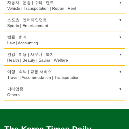
Denturist
광고 에이전트
Marriage Consulting
건축시공/개조
자동차 | 운송 | 수리 | 렌트
Driving School
Telephone/Communication Service
International Trade
Advertising Agency
Construction/Home Renovation
Vehicle | Transpotation | Repair | Rent
정육점
한의원/한약
꽃집/화원
한글학교
컴퓨터 판매/수리
Meat Market
보험/재정/투자
Oriental Herb/Acupuncture
경보/도난방지
Florist
건축설계사
Korean Language School
운송/통관/이삿짐
스포츠 | 엔터테인먼트
Computer Sales/Repair
Insurance/Investment/Finance
Alarm/Security System
Architect
Transportation/Moving
Sports | Entertainment
제과점
약국
모피점
하숙
Bakery
부동산 관리
Pharmacy
묘지/비석
Fur/Leather
건축설계
Boarding House
택배
골프장비
법률 | 회계
Property Management
Cemetery/Monument
Architecture
Courier Service
식품도매
Golf Equipment
Law | Accounting
의사-내과
백화점/선물센터
학교/학원
Food Distributors
채무조정
Internal Medicine
빨래방/세탁
Department Store/Gifts Shops
건물검사
School/Academy
택시
골프장
Bankruptcy
교통위반티켓
건강 | 미용 | 사우나 | 복지
Coin Laundry/Dry cleaning
Home Inspection
Taxi Service
Golf/Country Club
의사-물리치료/카이로 프랙터
Traffic Ticket
Health | Beauty | Sauna | Welfare
보석/귀금속/시계
개인지도-체육
부동산
Physiotherapy/Chiropractic Clinic
상패/트로피
Jeweler/Jeweller
간판
Private Lesson-Sport
자동차-기타
가라오케/노래방/카페
Real Estate
공인회계사(CPA)
Medal/Trophy
건강상담/식품/정보
여행 | 숙박 | 교통 서비스
Signs
Automobile/Car
Karaoke/Cafe
의사-비뇨기과
CPA
비디오-사진/촬영/편집/공급
Health Counseling/Food/Information
Travel | Accommodation | Transpotation
개인지도-음악
은행/금융기관
Urologist
세탁장비
Video Service
가구판매/수리
Private Lesson-Music
자동차-렌트
단센터
Bank/Financing Service
번역/통역/이력서
Dry cleaning Equipment
의료기
Furniture Sales/Repair
호텔/모텔/숙박
기타업종
Car Rental
Dahn Centre
의사-산부인과
Translation/Interpretation/Resume Service
사진촬영
Medical Equipment
개인지도-옷수선
Hotel/Motel
Others
Obstetrician
악기사
Photo Studio
기계제작
Private Lesson-Alteration
자동차-바디샵
당구장
변호사/법률서비스
Musical Instruments
마사지/지압
Machinery Rebuilding
여행/관광
Autobody Shop
캐나다공공기관
Billiard Club
의사-성형외과
Law Office
애완동물용품
Massage
개인지도-어학/수학
Travel/Tour
Public Service
Cosmetic Surgeon
열쇠
Pet Shop
난방/냉동
Private Lesson-Language/Math
자동차-정비
볼링장
회계업무
Key
미용실/이발관
Heating/Cooling
Autobody Maintenance/Repair
구두수선
Bowling Alley
의사-수의사
Accounting Service
양복점
Beauty Salon/Barber Shop
개인지도-서예
Shoe Repair