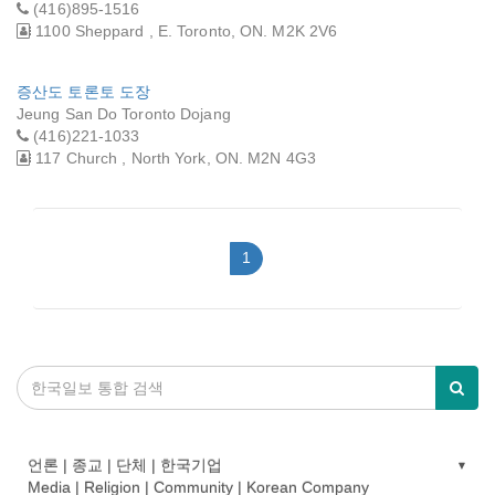
(416)895-1516
1100 Sheppard , E. Toronto, ON. M2K 2V6
증산도 토론토 도장
Jeung San Do Toronto Dojang
(416)221-1033
117 Church , North York, ON. M2N 4G3
1
언론 | 종교 | 단체 | 한국기업
Media | Religion | Community | Korean Company