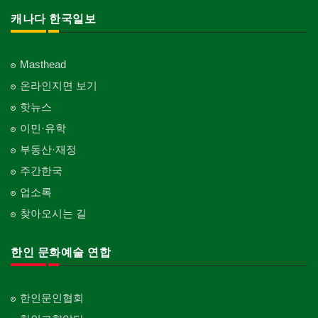
Bridal Fashion/Wedding Service
정원공사/조경
Private Lesson-Flower Arrangement
자동차-청소
태권도/무술
Funeral Home
양로원/요양원
Landscaping/Gardening
Auto Cleaning
캐나다 한국일보
Taekwondo/Martial Arts
의사-가정의
자수
Nursing Home
개인지도-기타
Family Doctor
주방용품
Embroidery
지붕
Private Lesson-Etc
Kitchenware
찜질방
Roofing
의사-기타
Masthead
Sauna
Multi Specialty
직업소개 에이전트
창문
온라인지면 보기
Employment Agency
피부미용
Window
의사-정신과
Skin Care
핫뉴스
Psychiatrist
청소
커텐/카펫
이민·유학
Cleaning
화장품
Curtain/Carpet
Cosmetics
부동산·재정
카펫 청소
벽지/페인트
주간한국
Carpet Cleaning
피트니스/헬스
Wall Paper/Paint
Fitness
업소록
판촉물
가라지/그라지/차고
gifts for events
산후조리서비스
찾아오시는 길
Garage Door
postpartum care center
프랜차이즈
건축 엔지니어
Franchise
한인 문화예술 연합
Engineering
피아노 조율 /판매
건축기술사/디자이너
Piano Tuning/Sale
Architectural Designer
한인문인협회
해충구제