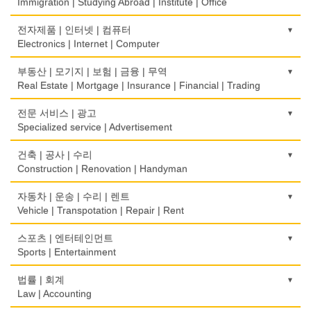
Korean Costume
Immigration | Studying Abroad | Institute | Office
식당/레스토랑/음식점
비데
유리/거울/액자
이민/유학
전자제품 | 인터넷 | 컴퓨터
Restaurant
Bidet
Glass/Mirror/Frame
Immigration/Studying Abroad
Electronics | Internet | Computer
식당장비
심리/정신상담
의류/아동복
사무기기
금전등록기
부동산 | 모기지 | 보험 | 금융 | 무역
Food Equipment
Psychologist/Psychiatrist
Children's Ware
Office Equipment
Cash Register
Real Estate | Mortgage | Insurance | Financial | Trading
식품점
안경점
결혼/폐백
사무용품/문방구
인터넷 서비스/까페
Korean Food
도매
전문 서비스 | 광고
Optical Stores
Wedding
Stationery/Office Equipment
Internet Service/Cafe
Wholesale
Specialized service | Advertisement
식품제조
의료기구
인터넷 쇼핑
서점
전자제품 판매/수리
Food Manufacturing
모기지
Medical Instruments
광고/그래픽 디자인
건축 | 공사 | 수리
Internet Shopping
Book Store
Electronic Goods Sales/Repair
Mortgage
Advertising/Graphic Design
Construction | Renovation | Handyman
와인제조
의치사/치과기공소
결혼상담
운전학원
전화/통신 서비스
Wine Maker
무역
Denturist
광고 에이전트
Marriage Consulting
건축시공/개조
자동차 | 운송 | 수리 | 렌트
Driving School
Telephone/Communication Service
International Trade
Advertising Agency
Construction/Home Renovation
Vehicle | Transpotation | Repair | Rent
정육점
한의원/한약
꽃집/화원
한글학교
컴퓨터 판매/수리
Meat Market
보험/재정/투자
Oriental Herb/Acupuncture
경보/도난방지
Florist
건축설계사
Korean Language School
운송/통관/이삿짐
스포츠 | 엔터테인먼트
Computer Sales/Repair
Insurance/Investment/Finance
Alarm/Security System
Architect
Transportation/Moving
Sports | Entertainment
제과점
약국
모피점
하숙
Bakery
부동산 관리
Pharmacy
묘지/비석
Fur/Leather
건축설계
Boarding House
택배
골프장비
법률 | 회계
Property Management
Cemetery/Monument
Architecture
Courier Service
식품도매
Golf Equipment
Law | Accounting
의사-내과
백화점/선물센터
학교/학원
Food Distributors
채무조정
Internal Medicine
빨래방/세탁