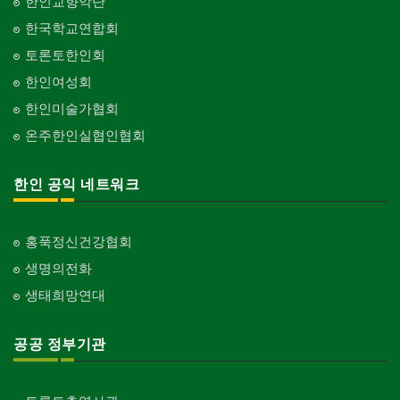
건축개발
한인교향악단
Pesticide
Builder/Developer
한국학교연합회
현금인출기
토론토한인회
ATM
한인여성회
화랑/표구사
한인미술가협회
Art Gallery/Framing
온주한인실협인협회
행사/이벤트
Event
한인 공익 네트워크
인벤토리
Stock Inventory
홍푹정신건강협회
인터넷/소프트웨어 개발
Internet/Software Development
생명의전화
생태희망연대
공공 정부기관