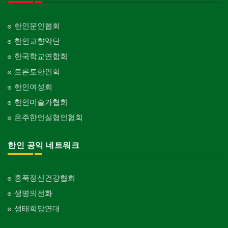
피아노 조율 /판매
건축기술사/디자이너
Piano Tuning/Sale
Architectural Designer
한인문인협회
해충구제
건축개발
한인교향악단
Pesticide
Builder/Developer
한국학교연합회
현금인출기
토론토한인회
ATM
한인여성회
화랑/표구사
한인미술가협회
Art Gallery/Framing
온주한인실협인협회
행사/이벤트
Event
한인 공익 네트워크
인벤토리
Stock Inventory
홍푹정신건강협회
인터넷/소프트웨어 개발
Internet/Software Development
생명의전화
생태희망연대