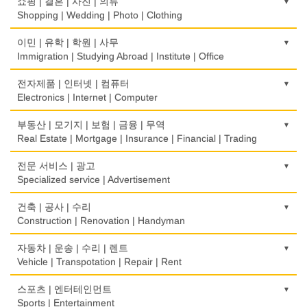
쇼핑 | 결혼 | 사진 | 의류
Rice Cake
Optometrist
Shopping | Wedding | Photo | Clothing
생선가게
보청기
한복집
이민 | 유학 | 학원 | 사무
Fish Market
Hearing Aid
Korean Costume
Immigration | Studying Abroad | Institute | Office
식당/레스토랑/음식점
비데
유리/거울/액자
이민/유학
전자제품 | 인터넷 | 컴퓨터
Restaurant
Bidet
Glass/Mirror/Frame
Immigration/Studying Abroad
Electronics | Internet | Computer
식당장비
심리/정신상담
의류/아동복
사무기기
금전등록기
부동산 | 모기지 | 보험 | 금융 | 무역
Food Equipment
Psychologist/Psychiatrist
Children's Ware
Office Equipment
Cash Register
Real Estate | Mortgage | Insurance | Financial | Trading
식품점
안경점
결혼/폐백
사무용품/문방구
인터넷 서비스/까페
Korean Food
도매
전문 서비스 | 광고
Optical Stores
Wedding
Stationery/Office Equipment
Internet Service/Cafe
Wholesale
Specialized service | Advertisement
식품제조
의료기구
인터넷 쇼핑
서점
전자제품 판매/수리
Food Manufacturing
모기지
Medical Instruments
광고/그래픽 디자인
건축 | 공사 | 수리
Internet Shopping
Book Store
Electronic Goods Sales/Repair
Mortgage
Advertising/Graphic Design
Construction | Renovation | Handyman
와인제조
의치사/치과기공소
결혼상담
운전학원
전화/통신 서비스
Wine Maker
무역
Denturist
광고 에이전트
Marriage Consulting
건축시공/개조
자동차 | 운송 | 수리 | 렌트
Driving School
Telephone/Communication Service
International Trade
Advertising Agency
Construction/Home Renovation
Vehicle | Transpotation | Repair | Rent
정육점
한의원/한약
꽃집/화원
한글학교
컴퓨터 판매/수리
Meat Market
보험/재정/투자
Oriental Herb/Acupuncture
경보/도난방지
Florist
건축설계사
Korean Language School
운송/통관/이삿짐
스포츠 | 엔터테인먼트
Computer Sales/Repair
Insurance/Investment/Finance
Alarm/Security System
Architect
Transportation/Moving
Sports | Entertainment
제과점
약국