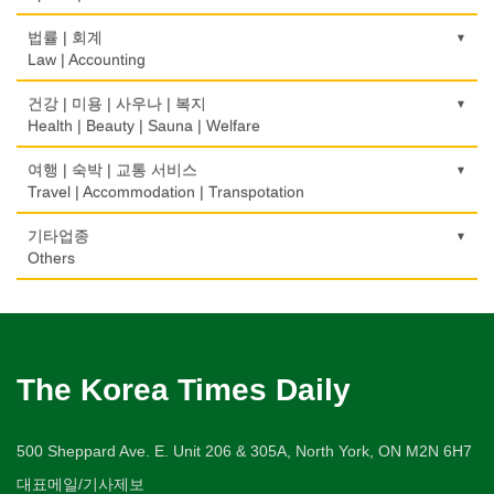
모피점
하숙
Bakery
부동산 관리
Pharmacy
묘지/비석
Fur/Leather
건축설계
Boarding House
택배
골프장비
법률 | 회계
Property Management
Cemetery/Monument
Architecture
Courier Service
식품도매
Golf Equipment
Law | Accounting
의사-내과
백화점/선물센터
학교/학원
Food Distributors
채무조정
Internal Medicine
빨래방/세탁
Department Store/Gifts Shops
건물검사
School/Academy
택시
골프장
Bankruptcy
교통위반티켓
건강 | 미용 | 사우나 | 복지
Coin Laundry/Dry cleaning
Home Inspection
Taxi Service
Golf/Country Club
의사-물리치료/카이로 프랙터
Traffic Ticket
Health | Beauty | Sauna | Welfare
보석/귀금속/시계
개인지도-체육
부동산
Physiotherapy/Chiropractic Clinic
상패/트로피
Jeweler/Jeweller
간판
Private Lesson-Sport
자동차-기타
가라오케/노래방/카페
Real Estate
공인회계사(CPA)
Medal/Trophy
건강상담/식품/정보
여행 | 숙박 | 교통 서비스
Signs
Automobile/Car
Karaoke/Cafe
의사-비뇨기과
CPA
비디오-사진/촬영/편집/공급
Health Counseling/Food/Information
Travel | Accommodation | Transpotation
개인지도-음악
은행/금융기관
Urologist
세탁장비
Video Service
가구판매/수리
Private Lesson-Music
자동차-렌트
단센터
Bank/Financing Service
번역/통역/이력서
Dry cleaning Equipment
의료기
Furniture Sales/Repair
호텔/모텔/숙박
기타업종
Car Rental
Dahn Centre
의사-산부인과
Translation/Interpretation/Resume Service
사진촬영
Medical Equipment
개인지도-옷수선
Hotel/Motel
Others
Obstetrician
악기사
Photo Studio
기계제작
Private Lesson-Alteration
자동차-바디샵
당구장
변호사/법률서비스
Musical Instruments
마사지/지압
Machinery Rebuilding
여행/관광
Autobody Shop
캐나다공공기관
Billiard Club
의사-성형외과
Law Office
애완동물용품
Massage
개인지도-어학/수학
Travel/Tour
Public Service
Cosmetic Surgeon
열쇠
Pet Shop
난방/냉동
Private Lesson-Language/Math
자동차-정비
볼링장
회계업무
Key
미용실/이발관
Heating/Cooling
Autobody Maintenance/Repair
구두수선
Bowling Alley
의사-수의사
Accounting Service
양복점
Beauty Salon/Barber Shop
개인지도-서예
The Korea Times Daily
Shoe Repair
Veterinarian
유아원/데이케어
Tailor
배관/플러밍
Private Lesson-Calligraphy
자동차-타이어
비디오-대여
Daycare Centre
미용제품/헤어 프로덕트
Plumbing
Tire
기타
Video Rental
의사-안과
양장/패션
Hair Products
개인지도-미술/사진
ETC
500 Sheppard Ave. E. Unit 206 & 305A, North York, ON M2N 6H7
Ophthalmologist
보석감정사
Fashion/Boutique
스테이징 홈
Private Lesson-Art/Photograph
자동차-판매/리스
운동구/스포츠용품
Gemologist
복지상담
Staging Home
대표메일/기사제보
Sales/Lease
아파트
Sporting Goods
의사-외과