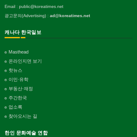
이불
Welfare Consulting
개인지도-무용
Apartment
Surgeon
인쇄
Email : public@koreatimes.net
Blanket
전기공사/수리
Private Lesson-Ballet/Dance
자동차-견인
취미/레저
Printing
생수/정수기
Electric Work
Towing
광고문의(Advertising) :
ad@koreatimes.net
Hobby/Leisure
의사-치과
웨딩서비스
Spring Water/Water Purifier
개인지도-꽃꽂이
Dentist/Dental Surgeon
장의사
Bridal Fashion/Wedding Service
정원공사/조경
Private Lesson-Flower Arrangement
자동차-청소
태권도/무술
Funeral Home
양로원/요양원
Landscaping/Gardening
Auto Cleaning
캐나다 한국일보
Taekwondo/Martial Arts
의사-가정의
자수
Nursing Home
개인지도-기타
Family Doctor
주방용품
Embroidery
지붕
Private Lesson-Etc
Kitchenware
찜질방
Roofing
의사-기타
Masthead
Sauna
Multi Specialty
직업소개 에이전트
창문
온라인지면 보기
Employment Agency
피부미용
Window
의사-정신과
Skin Care
핫뉴스
Psychiatrist
청소
커텐/카펫
이민·유학
Cleaning
화장품
Curtain/Carpet
Cosmetics
부동산·재정
카펫 청소
벽지/페인트
주간한국
Carpet Cleaning
피트니스/헬스
Wall Paper/Paint
Fitness
업소록
판촉물
가라지/그라지/차고
gifts for events
산후조리서비스
찾아오시는 길
Garage Door
postpartum care center
프랜차이즈
건축 엔지니어
Franchise
한인 문화예술 연합
Engineering