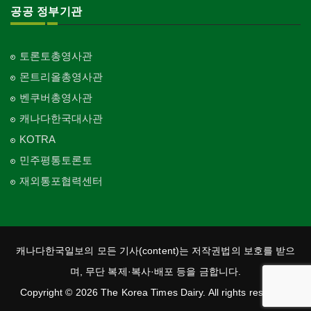
공공 정부기관
토론토총영사관
몬트리올총영사관
벤쿠버총영사관
캐나다한국대사관
KOTRA
민주평통토론토
재외통포협력센터
캐나다한국일보의 모든 기사(content)는 저작권법의 보호를 받으
며, 무단 복제·복사·배포 등을 금합니다.
Copyright © 2026 The Korea Times Dairy. All rights reserved.