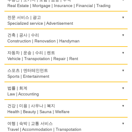
Food Equipment
Psychologist/Psychiatrist
Children's Ware
Office Equipment
Cash Register
Real Estate | Mortgage | Insurance | Financial | Trading
식품점
안경점
결혼/폐백
사무용품/문방구
인터넷 서비스/까페
Korean Food
도매
전문 서비스 | 광고
Optical Stores
Wedding
Stationery/Office Equipment
Internet Service/Cafe
Wholesale
Specialized service | Advertisement
식품제조
의료기구
인터넷 쇼핑
서점
전자제품 판매/수리
Food Manufacturing
모기지
Medical Instruments
광고/그래픽 디자인
건축 | 공사 | 수리
Internet Shopping
Book Store
Electronic Goods Sales/Repair
Mortgage
Advertising/Graphic Design
Construction | Renovation | Handyman
와인제조
의치사/치과기공소
결혼상담
운전학원
전화/통신 서비스
Wine Maker
무역
Denturist
광고 에이전트
Marriage Consulting
건축시공/개조
자동차 | 운송 | 수리 | 렌트
Driving School
Telephone/Communication Service
International Trade
Advertising Agency
Construction/Home Renovation
Vehicle | Transpotation | Repair | Rent
정육점
한의원/한약
꽃집/화원
한글학교
컴퓨터 판매/수리
Meat Market
보험/재정/투자
Oriental Herb/Acupuncture
경보/도난방지
Florist
건축설계사
Korean Language School
운송/통관/이삿짐
스포츠 | 엔터테인먼트
Computer Sales/Repair
Insurance/Investment/Finance
Alarm/Security System
Architect
Transportation/Moving
Sports | Entertainment
제과점
약국
모피점
하숙
Bakery
부동산 관리
Pharmacy
묘지/비석
Fur/Leather
건축설계
Boarding House
택배
골프장비
법률 | 회계
Property Management
Cemetery/Monument
Architecture
Courier Service
식품도매
Golf Equipment
Law | Accounting
의사-내과
백화점/선물센터
학교/학원
Food Distributors
채무조정
Internal Medicine
빨래방/세탁
Department Store/Gifts Shops
건물검사
School/Academy
택시
골프장
Bankruptcy
교통위반티켓
건강 | 미용 | 사우나 | 복지
Coin Laundry/Dry cleaning
Home Inspection
Taxi Service
Golf/Country Club
의사-물리치료/카이로 프랙터
Traffic Ticket
Health | Beauty | Sauna | Welfare
보석/귀금속/시계
개인지도-체육
부동산
Physiotherapy/Chiropractic Clinic
상패/트로피
Jeweler/Jeweller
간판
Private Lesson-Sport
자동차-기타
가라오케/노래방/카페
Real Estate
공인회계사(CPA)
Medal/Trophy
건강상담/식품/정보
여행 | 숙박 | 교통 서비스
Signs
Automobile/Car
Karaoke/Cafe
의사-비뇨기과
CPA
비디오-사진/촬영/편집/공급
Health Counseling/Food/Information
Travel | Accommodation | Transpotation
개인지도-음악