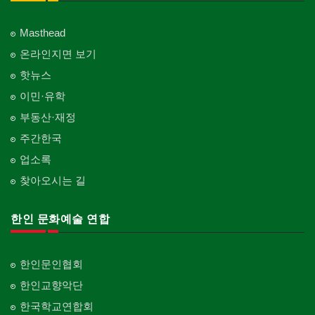
Multi Specialty
직업소개 에이전트
창문
Employment Agency
피부미용
Window
언론기관
의사-정신과
Skin Care
Masthead
Newspaper/TV/Radio
Psychiatrist
청소
커텐/카펫
온라인지면 보기
Cleaning
화장품
Curtain/Carpet
한국기업 현지법인/지사
Cosmetics
핫뉴스
Korean Enterprises In Canada
카펫 청소
벽지/페인트
이민·유학
Carpet Cleaning
피트니스/헬스
Wall Paper/Paint
동창회-대학교
Fitness
Alumni University
부동산·재정
판촉물
가라지/그라지/차고
gifts for events
산후조리서비스
주간한국
Garage Door
동창회-중·고등학교
postpartum care center
Alumni Middle·High School
업소록
프랜차이즈
건축 엔지니어
Franchise
Engineering
찾아오시는 길
단체-협회
Organization-Association
피아노 조율 /판매
건축기술사/디자이너
Piano Tuning/Sale
Architectural Designer
한인 문화예술 연합
단체-스포츠
Organization-Sports
해충구제
건축개발
Pesticide
Builder/Developer
단체-음악/미술
한인문인협회
Organization-Music/Art
현금인출기
한인교향악단
ATM
단체-불교
한국학교연합회
Organization-Buddhist