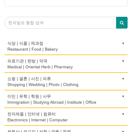
식당 | 식품 | 제과점
Restaurant | Food | Bakery
농장
의료기관 | 한방 | 약국
Farm
Medical | Oriental Herb | Pharmacy
떡집/방앗간
의사-검안의
쇼핑 | 결혼 | 사진 | 의류
Rice Cake
Optometrist
Shopping | Wedding | Photo | Clothing
생선가게
보청기
한복집
이민 | 유학 | 학원 | 사무
Fish Market
Hearing Aid
Korean Costume
Immigration | Studying Abroad | Institute | Office
식당/레스토랑/음식점
비데
유리/거울/액자
이민/유학
전자제품 | 인터넷 | 컴퓨터
Restaurant
Bidet
Glass/Mirror/Frame
Immigration/Studying Abroad
Electronics | Internet | Computer
식당장비
심리/정신상담
의류/아동복
사무기기
금전등록기
부동산 | 모기지 | 보험 | 금융 | 무역