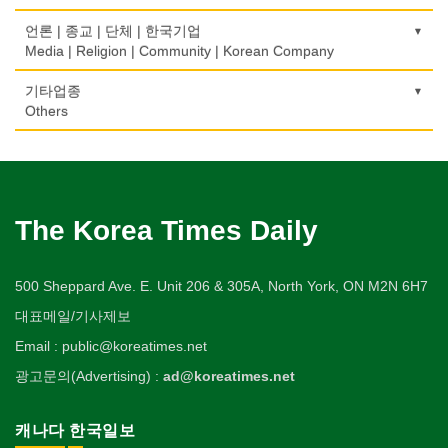
은행/금융기관
Urologist
세탁장비
Video Service
가구판매/수리
Private Lesson-Music
자동차-렌트
단센터
Bank/Financing Service
번역/통역/이력서
Dry cleaning Equipment
의료기
Furniture Sales/Repair
호텔/모텔/숙박
언론 | 종교 | 단체 | 한국기업
Car Rental
Dahn Centre
의사-산부인과
Translation/Interpretation/Resume Service
사진촬영
Medical Equipment
개인지도-옷수선
Hotel/Motel
Media | Religion | Community | Korean Company
Obstetrician
악기사
Photo Studio
기계제작
Private Lesson-Alteration
자동차-바디샵
당구장
변호사/법률서비스
Musical Instruments
마사지/지압
Machinery Rebuilding
여행/관광
Autobody Shop
기도원/수양관
기타업종
Billiard Club
의사-성형외과
Law Office
애완동물용품
Massage
개인지도-어학/수학
Travel/Tour
Retreat Centre
Others
Cosmetic Surgeon
열쇠
Pet Shop
난방/냉동
Private Lesson-Language/Math
자동차-정비
볼링장
회계업무
Key
미용실/이발관
Heating/Cooling
Autobody Maintenance/Repair
실업인협회
Bowling Alley
캐나다공공기관
의사-수의사
Accounting Service
양복점
Beauty Salon/Barber Shop
개인지도-서예
Korean Businessmen's Association
Public Service
Veterinarian
유아원/데이케어
Tailor
배관/플러밍
Private Lesson-Calligraphy
자동차-타이어
비디오-대여
Daycare Centre
미용제품/헤어 프로덕트
Plumbing
Tire
사찰/절
Video Rental
구두수선
의사-안과
양장/패션
Hair Products
개인지도-미술/사진
Buddhist Temple
The Korea Times Daily
Shoe Repair
Ophthalmologist
보석감정사
Fashion/Boutique
스테이징 홈
Private Lesson-Art/Photograph
자동차-판매/리스
운동구/스포츠용품
Gemologist
복지상담
Staging Home
Sales/Lease
기타 종교
Sporting Goods
기타
의사-외과
이불
Welfare Consulting
개인지도-무용
Religion-Other
ETC
Surgeon
인쇄
500 Sheppard Ave. E. Unit 206 & 305A, North York, ON M2N 6H7
Blanket
전기공사/수리
Private Lesson-Ballet/Dance
자동차-견인
취미/레저
Printing
생수/정수기
Electric Work
Towing
한국일보 본사 및 지국
대표메일/기사제보
Hobby/Leisure
아파트
의사-치과
웨딩서비스
Spring Water/Water Purifier
개인지도-꽃꽂이
Korea Times Branches
Apartment
Dentist/Dental Surgeon
장의사
Bridal Fashion/Wedding Service
정원공사/조경
Email : public@koreatimes.net
Private Lesson-Flower Arrangement
자동차-청소
태권도/무술
Funeral Home
양로원/요양원
Landscaping/Gardening
Auto Cleaning
한국정부기관
Taekwondo/Martial Arts
광고문의(Advertising) :
ad@koreatimes.net
의사-가정의
자수
Nursing Home
개인지도-기타
Korean Governmental Organization
Family Doctor
주방용품
Embroidery
지붕
Private Lesson-Etc
Kitchenware
찜질방
Roofing
한인회
캐나다 한국일보
의사-기타
Sauna
Korean Cultural Association