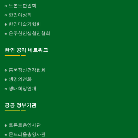
화랑/표구사
토론토한인회
Art Gallery/Framing
단체-기독교
한인여성회
Organization-Christianity
행사/이벤트
한인미술가협회
Event
교회-장로교회
온주한인실협인협회
Church-Presbyterian
인벤토리
Stock Inventory
교회-연합교회
한인 공익 네트워크
Church-United
인터넷/소프트웨어 개발
Internet/Software Development
교회-안식일교회
Church-7th Day Adventist
홍푹정신건강협회
생명의전화
교회-씨 앤 엠에이
Church-C & MA
생태희망연대
교회-순복음교회
Church-Full Gospel
공공 정부기관
교회-신학교/신학원
Church-Bible Institute
토론토총영사관
교회-성결교회
몬트리올총영사관
Church-Evangelical