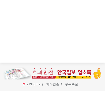
YPHome
기타업종
구두수선