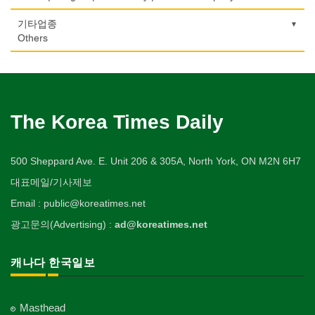
Obstetrician
악기사
Photo Studio
기계제작
Private Lesson-Alteration
자동차-바디샵
당구장
변호사/법률서비스
Musical Instruments
마사지/지압
Machinery Rebuilding
여행/관광
Autobody Shop
기도원/수양관
기타업종
Billiard Club
의사-성형외과
Law Office
애완동물용품
Massage
개인지도-어학/수학
Travel/Tour
Retreat Centre
Others
Cosmetic Surgeon
열쇠
Pet Shop
난방/냉동
Private Lesson-Language/Math
자동차-정비
볼링장
회계업무
Key
미용실/이발관
Heating/Cooling
Autobody Maintenance/Repair
실업인협회
Bowling Alley
캐나다공공기관
의사-수의사
Accounting Service
양복점
Beauty Salon/Barber Shop
개인지도-서예
Korean Businessmen's Association
Public Service
Veterinarian
유아원/데이케어
Tailor
배관/플러밍
Private Lesson-Calligraphy
자동차-타이어
비디오-대여
Daycare Centre
미용제품/헤어 프로덕트
Plumbing
Tire
사찰/절
Video Rental
구두수선
의사-안과
양장/패션
Hair Products
개인지도-미술/사진
Buddhist Temple
The Korea Times Daily
Shoe Repair
Ophthalmologist
보석감정사
Fashion/Boutique
스테이징 홈
Private Lesson-Art/Photograph
자동차-판매/리스
운동구/스포츠용품
Gemologist
복지상담
Staging Home
Sales/Lease
기타 종교
Sporting Goods
기타
의사-외과
이불
Welfare Consulting
개인지도-무용
Religion-Other
ETC
Surgeon
인쇄
500 Sheppard Ave. E. Unit 206 & 305A, North York, ON M2N 6H7
Blanket
전기공사/수리
Private Lesson-Ballet/Dance
자동차-견인
취미/레저
Printing
생수/정수기
Electric Work
Towing
한국일보 본사 및 지국
대표메일/기사제보
Hobby/Leisure
아파트
의사-치과
웨딩서비스
Spring Water/Water Purifier
개인지도-꽃꽂이
Korea Times Branches
Apartment
Dentist/Dental Surgeon
장의사
Bridal Fashion/Wedding Service
정원공사/조경
Email : public@koreatimes.net
Private Lesson-Flower Arrangement
자동차-청소
태권도/무술
Funeral Home
양로원/요양원
Landscaping/Gardening
Auto Cleaning
한국정부기관
Taekwondo/Martial Arts
광고문의(Advertising) :
ad@koreatimes.net
의사-가정의
자수
Nursing Home
개인지도-기타
Korean Governmental Organization
Family Doctor
주방용품
Embroidery
지붕
Private Lesson-Etc
Kitchenware
찜질방
Roofing
한인회
캐나다 한국일보
의사-기타
Sauna
Korean Cultural Association
Multi Specialty
직업소개 에이전트
창문
Employment Agency
피부미용
Window
언론기관
의사-정신과
Skin Care
Masthead
Newspaper/TV/Radio