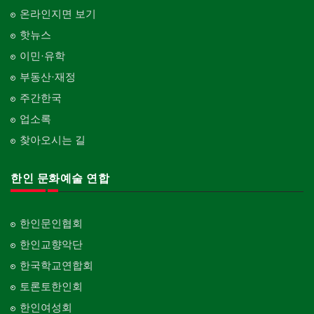
Psychiatrist
청소
커텐/카펫
온라인지면 보기
Cleaning
화장품
Curtain/Carpet
한국기업 현지법인/지사
Cosmetics
핫뉴스
Korean Enterprises In Canada
카펫 청소
벽지/페인트
이민·유학
Carpet Cleaning
피트니스/헬스
Wall Paper/Paint
동창회-대학교
Fitness
Alumni University
부동산·재정
판촉물
가라지/그라지/차고
gifts for events
산후조리서비스
주간한국
Garage Door
동창회-중·고등학교
postpartum care center
Alumni Middle·High School
업소록
프랜차이즈
건축 엔지니어
Franchise
Engineering
찾아오시는 길
단체-협회
Organization-Association
피아노 조율 /판매
건축기술사/디자이너
Piano Tuning/Sale
Architectural Designer
한인 문화예술 연합
단체-스포츠
Organization-Sports
해충구제
건축개발
Pesticide
Builder/Developer
단체-음악/미술
한인문인협회
Organization-Music/Art
현금인출기
한인교향악단
ATM
단체-불교
한국학교연합회
Organization-Buddhist
화랑/표구사
토론토한인회
Art Gallery/Framing
단체-기독교
한인여성회
Organization-Christianity