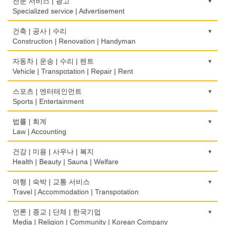
전문 서비스 | 광고
Optical Stores
Wedding
Stationery/Office Equipment
Internet Service/Cafe
Wholesale
Specialized service | Advertisement
식품제조
의료기구
인터넷 쇼핑
서점
전자제품 판매/수리
Food Manufacturing
모기지
Medical Instruments
광고/그래픽 디자인
건축 | 공사 | 수리
Internet Shopping
Book Store
Electronic Goods Sales/Repair
Mortgage
Advertising/Graphic Design
Construction | Renovation | Handyman
와인제조
의치사/치과기공소
결혼상담
운전학원
전화/통신 서비스
Wine Maker
무역
Denturist
광고 에이전트
Marriage Consulting
건축시공/개조
자동차 | 운송 | 수리 | 렌트
Driving School
Telephone/Communication Service
International Trade
Advertising Agency
Construction/Home Renovation
Vehicle | Transpotation | Repair | Rent
정육점
한의원/한약
꽃집/화원
한글학교
컴퓨터 판매/수리
Meat Market
보험/재정/투자
Oriental Herb/Acupuncture
경보/도난방지
Florist
건축설계사
Korean Language School
운송/통관/이삿짐
스포츠 | 엔터테인먼트
Computer Sales/Repair
Insurance/Investment/Finance
Alarm/Security System
Architect
Transportation/Moving
Sports | Entertainment
제과점
약국
모피점
하숙
Bakery
부동산 관리
Pharmacy
묘지/비석
Fur/Leather
건축설계
Boarding House
택배
골프장비
법률 | 회계
Property Management
Cemetery/Monument
Architecture
Courier Service
식품도매
Golf Equipment
Law | Accounting
의사-내과
백화점/선물센터
학교/학원
Food Distributors
채무조정
Internal Medicine
빨래방/세탁
Department Store/Gifts Shops
건물검사
School/Academy
택시
골프장
Bankruptcy
교통위반티켓
건강 | 미용 | 사우나 | 복지
Coin Laundry/Dry cleaning
Home Inspection
Taxi Service
Golf/Country Club
의사-물리치료/카이로 프랙터
Traffic Ticket
Health | Beauty | Sauna | Welfare
보석/귀금속/시계
개인지도-체육
부동산
Physiotherapy/Chiropractic Clinic
상패/트로피
Jeweler/Jeweller
간판
Private Lesson-Sport
자동차-기타
가라오케/노래방/카페
Real Estate
공인회계사(CPA)
Medal/Trophy
건강상담/식품/정보
여행 | 숙박 | 교통 서비스
Signs
Automobile/Car
Karaoke/Cafe
의사-비뇨기과
CPA
비디오-사진/촬영/편집/공급
Health Counseling/Food/Information
Travel | Accommodation | Transpotation
개인지도-음악
은행/금융기관
Urologist
세탁장비
Video Service
가구판매/수리
Private Lesson-Music
자동차-렌트
단센터
Bank/Financing Service
번역/통역/이력서
Dry cleaning Equipment
의료기
Furniture Sales/Repair
호텔/모텔/숙박
언론 | 종교 | 단체 | 한국기업
Car Rental
Dahn Centre
의사-산부인과
Translation/Interpretation/Resume Service
사진촬영
Medical Equipment
개인지도-옷수선
Hotel/Motel
Media | Religion | Community | Korean Company