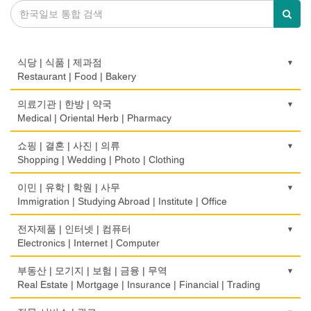
식당 | 식품 | 제과점
Restaurant | Food | Bakery
농장
의료기관 | 한방 | 약국
Farm
Medical | Oriental Herb | Pharmacy
떡집/방앗간
의사-검안의
쇼핑 | 결혼 | 사진 | 의류
Rice Cake
Optometrist
Shopping | Wedding | Photo | Clothing
생선가게
보청기
한복집
이민 | 유학 | 학원 | 사무
Fish Market
Hearing Aid
Korean Costume
Immigration | Studying Abroad | Institute | Office
식당/레스토랑/음식점
비데
유리/거울/액자
이민/유학
전자제품 | 인터넷 | 컴퓨터
Restaurant
Bidet
Glass/Mirror/Frame
Immigration/Studying Abroad
Electronics | Internet | Computer
식당장비
심리/정신상담
의류/아동복
사무기기
금전등록기
부동산 | 모기지 | 보험 | 금융 | 무역
Food Equipment
Psychologist/Psychiatrist
Children's Ware
Office Equipment
Cash Register
Real Estate | Mortgage | Insurance | Financial | Trading
식품점
안경점
결혼/폐백
사무용품/문방구
인터넷 서비스/까페
Korean Food
도매