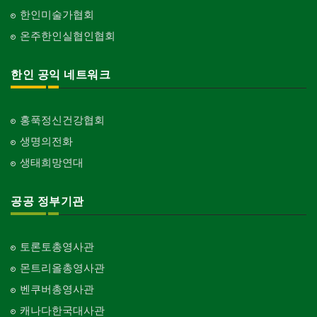
행사/이벤트
한인미술가협회
Event
교회-장로교회
온주한인실협인협회
Church-Presbyterian
인벤토리
Stock Inventory
교회-연합교회
한인 공익 네트워크
Church-United
인터넷/소프트웨어 개발
Internet/Software Development
교회-안식일교회
Church-7th Day Adventist
홍푹정신건강협회
생명의전화
교회-씨 앤 엠에이
Church-C & MA
생태희망연대
교회-순복음교회
Church-Full Gospel
공공 정부기관
교회-신학교/신학원
Church-Bible Institute
토론토총영사관
교회-성결교회
몬트리올총영사관
Church-Evangelical
벤쿠버총영사관
교회-선교회
캐나다한국대사관
Church-Mission