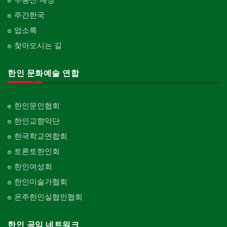
판촉물
가라지/그라지/차고
gifts for events
산후조리서비스
주간한국
Garage Door
동창회-중·고등학교
postpartum care center
Alumni Middle·High School
업소록
프랜차이즈
건축 엔지니어
Franchise
Engineering
찾아오시는 길
단체-협회
Organization-Association
피아노 조율 /판매
건축기술사/디자이너
Piano Tuning/Sale
Architectural Designer
한인 문화예술 연합
단체-스포츠
Organization-Sports
해충구제
건축개발
Pesticide
Builder/Developer
단체-음악/미술
한인문인협회
Organization-Music/Art
현금인출기
한인교향악단
ATM
단체-불교
한국학교연합회
Organization-Buddhist
화랑/표구사
토론토한인회
Art Gallery/Framing
단체-기독교
한인여성회
Organization-Christianity
행사/이벤트
한인미술가협회
Event
교회-장로교회
온주한인실협인협회
Church-Presbyterian
인벤토리
Stock Inventory
교회-연합교회
한인 공익 네트워크
Church-United