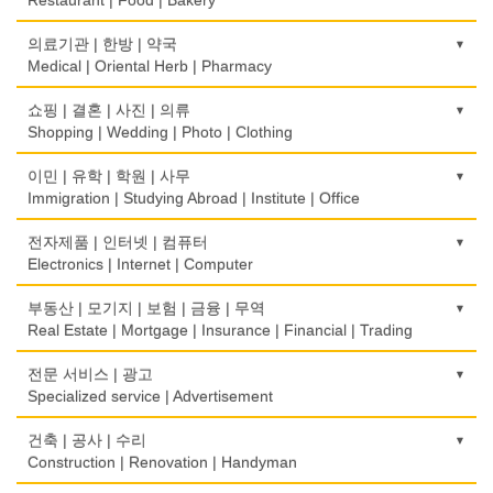
농장
의료기관 | 한방 | 약국
Farm
Medical | Oriental Herb | Pharmacy
떡집/방앗간
의사-검안의
쇼핑 | 결혼 | 사진 | 의류
Rice Cake
Optometrist
Shopping | Wedding | Photo | Clothing
생선가게
보청기
한복집
이민 | 유학 | 학원 | 사무
Fish Market
Hearing Aid
Korean Costume
Immigration | Studying Abroad | Institute | Office
식당/레스토랑/음식점
비데
유리/거울/액자
이민/유학
전자제품 | 인터넷 | 컴퓨터
Restaurant
Bidet
Glass/Mirror/Frame
Immigration/Studying Abroad
Electronics | Internet | Computer
식당장비
심리/정신상담
의류/아동복
사무기기
금전등록기
부동산 | 모기지 | 보험 | 금융 | 무역
Food Equipment
Psychologist/Psychiatrist
Children's Ware
Office Equipment
Cash Register
Real Estate | Mortgage | Insurance | Financial | Trading
식품점
안경점
결혼/폐백
사무용품/문방구
인터넷 서비스/까페
Korean Food
도매
전문 서비스 | 광고
Optical Stores
Wedding
Stationery/Office Equipment
Internet Service/Cafe
Wholesale
Specialized service | Advertisement
식품제조
의료기구
인터넷 쇼핑
서점
전자제품 판매/수리
Food Manufacturing
모기지
Medical Instruments
광고/그래픽 디자인
건축 | 공사 | 수리
Internet Shopping
Book Store
Electronic Goods Sales/Repair
Mortgage
Advertising/Graphic Design
Construction | Renovation | Handyman
와인제조
의치사/치과기공소
결혼상담
운전학원
전화/통신 서비스