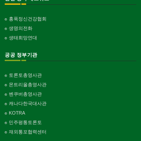
인터넷/소프트웨어 개발
Internet/Software Development
교회-안식일교회
Church-7th Day Adventist
홍푹정신건강협회
생명의전화
교회-씨 앤 엠에이
Church-C & MA
생태희망연대
교회-순복음교회
Church-Full Gospel
공공 정부기관
교회-신학교/신학원
Church-Bible Institute
토론토총영사관
교회-성결교회
몬트리올총영사관
Church-Evangelical
벤쿠버총영사관
교회-선교회
캐나다한국대사관
Church-Mission
KOTRA
교회-독립교회
민주평통토론토
Church-Independent
재외통포협력센터
교회-기타
Church-Others