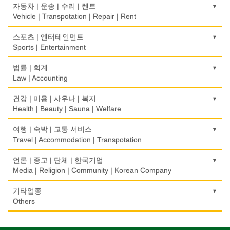
Wine Maker
무역
Denturist
광고 에이전트
Marriage Consulting
건축시공/개조
자동차 | 운송 | 수리 | 렌트
Driving School
Telephone/Communication Service
International Trade
Advertising Agency
Construction/Home Renovation
Vehicle | Transpotation | Repair | Rent
정육점
한의원/한약
꽃집/화원
한글학교
컴퓨터 판매/수리
Meat Market
보험/재정/투자
Oriental Herb/Acupuncture
경보/도난방지
Florist
건축설계사
Korean Language School
운송/통관/이삿짐
스포츠 | 엔터테인먼트
Computer Sales/Repair
Insurance/Investment/Finance
Alarm/Security System
Architect
Transportation/Moving
Sports | Entertainment
제과점
약국
모피점
하숙
Bakery
부동산 관리
Pharmacy
묘지/비석
Fur/Leather
건축설계
Boarding House
택배
골프장비
법률 | 회계
Property Management
Cemetery/Monument
Architecture
Courier Service
식품도매
Golf Equipment
Law | Accounting
의사-내과
백화점/선물센터
학교/학원
Food Distributors
채무조정
Internal Medicine
빨래방/세탁
Department Store/Gifts Shops
건물검사
School/Academy
택시
골프장
Bankruptcy
교통위반티켓
건강 | 미용 | 사우나 | 복지
Coin Laundry/Dry cleaning
Home Inspection
Taxi Service
Golf/Country Club
의사-물리치료/카이로 프랙터
Traffic Ticket
Health | Beauty | Sauna | Welfare
보석/귀금속/시계
개인지도-체육
부동산
Physiotherapy/Chiropractic Clinic
상패/트로피
Jeweler/Jeweller
간판
Private Lesson-Sport
자동차-기타
가라오케/노래방/카페
Real Estate
공인회계사(CPA)
Medal/Trophy
건강상담/식품/정보
여행 | 숙박 | 교통 서비스
Signs
Automobile/Car
Karaoke/Cafe
의사-비뇨기과
CPA
비디오-사진/촬영/편집/공급
Health Counseling/Food/Information
Travel | Accommodation | Transpotation
개인지도-음악
은행/금융기관
Urologist
세탁장비
Video Service
가구판매/수리
Private Lesson-Music
자동차-렌트
단센터
Bank/Financing Service
번역/통역/이력서
Dry cleaning Equipment
의료기
Furniture Sales/Repair
호텔/모텔/숙박
언론 | 종교 | 단체 | 한국기업
Car Rental
Dahn Centre
의사-산부인과
Translation/Interpretation/Resume Service
사진촬영
Medical Equipment
개인지도-옷수선
Hotel/Motel
Media | Religion | Community | Korean Company
Obstetrician
악기사
Photo Studio
기계제작
Private Lesson-Alteration
자동차-바디샵
당구장
변호사/법률서비스
Musical Instruments
마사지/지압
Machinery Rebuilding
여행/관광
Autobody Shop
기도원/수양관
기타업종
Billiard Club
의사-성형외과
Law Office
애완동물용품
Massage
개인지도-어학/수학
Travel/Tour
Retreat Centre
Others
Cosmetic Surgeon
열쇠
Pet Shop
난방/냉동
Private Lesson-Language/Math
자동차-정비
볼링장
회계업무
Key
미용실/이발관
Heating/Cooling
Autobody Maintenance/Repair
실업인협회
Bowling Alley
캐나다공공기관
의사-수의사
Accounting Service
양복점
Beauty Salon/Barber Shop
개인지도-서예
Korean Businessmen's Association