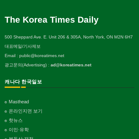
Public Service
Veterinarian
유아원/데이케어
Tailor
배관/플러밍
Private Lesson-Calligraphy
자동차-타이어
비디오-대여
Daycare Centre
미용제품/헤어 프로덕트
Plumbing
Tire
사찰/절
Video Rental
구두수선
의사-안과
양장/패션
Hair Products
개인지도-미술/사진
Buddhist Temple
The Korea Times Daily
Shoe Repair
Ophthalmologist
보석감정사
Fashion/Boutique
스테이징 홈
Private Lesson-Art/Photograph
자동차-판매/리스
운동구/스포츠용품
Gemologist
복지상담
Staging Home
Sales/Lease
기타 종교
Sporting Goods
기타
의사-외과
이불
Welfare Consulting
개인지도-무용
Religion-Other
ETC
Surgeon
인쇄
500 Sheppard Ave. E. Unit 206 & 305A, North York, ON M2N 6H7
Blanket
전기공사/수리
Private Lesson-Ballet/Dance
자동차-견인
취미/레저
Printing
생수/정수기
Electric Work
Towing
한국일보 본사 및 지국
대표메일/기사제보
Hobby/Leisure
아파트
의사-치과
웨딩서비스
Spring Water/Water Purifier
개인지도-꽃꽂이
Korea Times Branches
Apartment
Dentist/Dental Surgeon
장의사
Bridal Fashion/Wedding Service
정원공사/조경
Email : public@koreatimes.net
Private Lesson-Flower Arrangement
자동차-청소
태권도/무술
Funeral Home
양로원/요양원
Landscaping/Gardening
Auto Cleaning
한국정부기관
Taekwondo/Martial Arts
광고문의(Advertising) :
ad@koreatimes.net
의사-가정의
자수
Nursing Home
개인지도-기타
Korean Governmental Organization
Family Doctor
주방용품
Embroidery
지붕
Private Lesson-Etc
Kitchenware
찜질방
Roofing
한인회
캐나다 한국일보
의사-기타
Sauna
Korean Cultural Association
Multi Specialty
직업소개 에이전트
창문
Employment Agency
피부미용
Window
언론기관
의사-정신과
Skin Care
Masthead
Newspaper/TV/Radio
Psychiatrist
청소
커텐/카펫
온라인지면 보기
Cleaning
화장품
Curtain/Carpet
한국기업 현지법인/지사
Cosmetics
핫뉴스
Korean Enterprises In Canada
카펫 청소
벽지/페인트
이민·유학
Carpet Cleaning
피트니스/헬스
Wall Paper/Paint
동창회-대학교
Fitness
Alumni University
부동산·재정