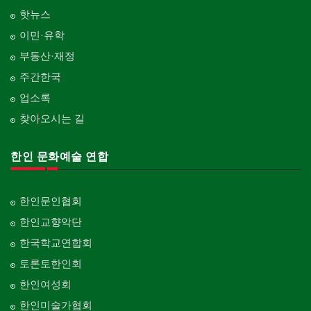
핫뉴스
이민·유학
부동산·재정
주간한국
업소록
찾아오시는 길
한인 문화예술 연합
한인문인협회
한인교향악단
한국학교연합회
토론토한인회
한인여성회
한인미술가협회