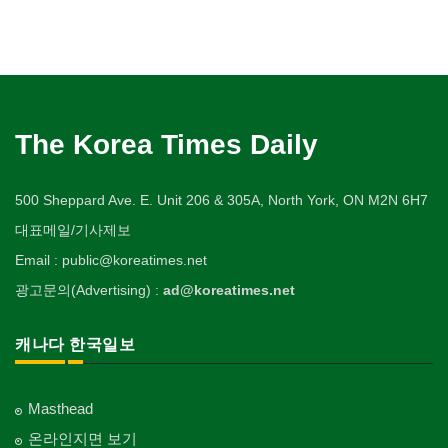
The Korea Times Daily
500 Sheppard Ave. E. Unit 206 & 305A, North York, ON M2N 6H7
대표메일/기사제보
Email : public@koreatimes.net
광고문의(Advertising) :
ad@koreatimes.net
캐나다 한국일보
Masthead
온라인지면 보기