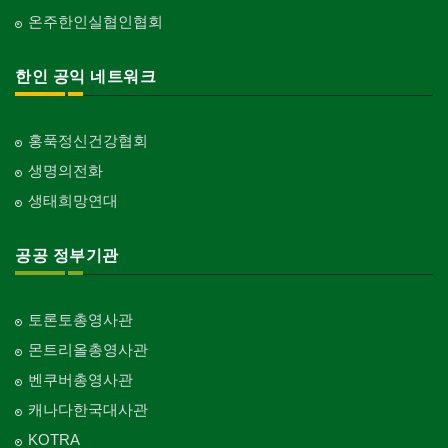
온주한인실협인협회
한인 공익 네트워크
홍푹정신건강협회
생명의전화
생태희망연대
공공 정부기관
토론토총영사관
몬트리올총영사관
벤쿠버총영사관
캐나다한국대사관
KOTRA