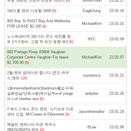
무료 크레딧 스코어 리포트 서비스
SimonYoon
23.02.17
[0]
1베드룸 렌트 다포함 1600
EagleJung
23.02.16
[0]
955 Bay St #1017 Bay And Wellesley
MichaelKim
23.02.15
FOR LEASE $2,100
[0]
노스욕센터역 3분거리 콘도 세컨룸 렌
NYC
23.02.09
트 (가구완비, 고층 탁 트인 동향 뷰!)
[0]
950 Portage Pkwy #3809 Vaughan
Corporate Centre Vaughan For lease
MichaelKim
23.02.07
$2,700.00
[0]
2월 렌트 업데이트 합니다 (콘도,하우
suzieyoca
23.01.31
스,렌트 )
[0]
1층masterbedroom(1bedroom출입구/욕
실화장실/단독사용)즉시입주w.of yonge
andylee
23.01.25
st s.of steeles ave
[0]
2 베드 2 베스 콘도 렌트, 스카보로 타운
Jasontherealtor
23.01.19
센터 인접, McCowan & Ellesmere
[0]
해밀턴 엔캐스터 타운 하우스
BLee
23.01.06
2BED/2BATH 렌트
[0]