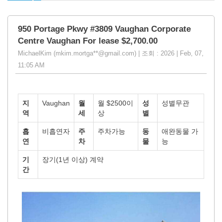
950 Portage Pkwy #3809 Vaughan Corporate
Centre Vaughan For lease $2,700.00
MichaelKim (mkim.mortga**@gmail.com) | 조회 : 2026 | Feb, 07,
11:05 AM
지
Vaughan
월
월 $2500이
성
성별무관
역
세
상
별
흡
비흡연자
주
주차가능
동
애완동물 가
연
차
물
능
기
장기(1년 이상) 계약
간