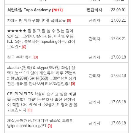
석탑학원 Tops Academy
웹관리자
22.09.01
[7617]
자체시험 튜터구합니다!! 급해요ㅠ
관리자
17.08.21
[0]
★★★★★ 잘 읽고 잘 쓸 수 있는 길이
있어요~ 그래야, 칼리지든, 어학연수든,
관리자
17.08.21
IELTS든, 통역사든, speaking이든, 길이
보여요~
[0]
한국 수학 튜터
관리자
17.08.18
[0]
akaotalk(전화) & skype(모바일 화상) 선
택가능~* 1:1 영어 개인튜터 하루 25분씩
관리자
17.08.18
x 한달(20회) 5만원($60)~! 30여명이상의
전문 튜터를 만나보세요-50%할인중!
[0]
CELPIP/IELTS 학원이 숨기고 싶은 비밀
을 공개합니다&미국변호사 출신 선생님
관리자
17.08.18
이 직접 CELPIP/IELTS/생기초 영어반 을
가르칩니다
[0]
체질,몸매개선/캐내디언 펄스널 트레이
관리자
17.08.18
닝/personal training/PT
[0]