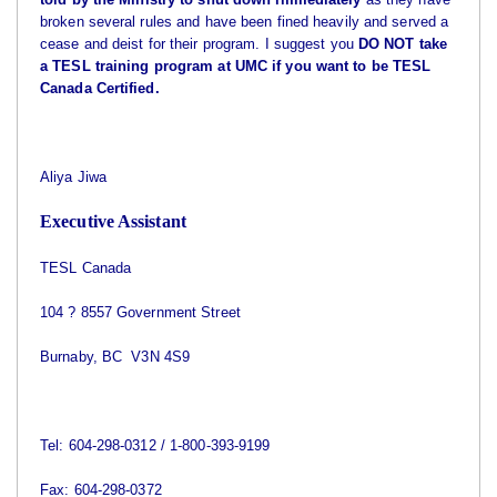
broken several rules and have been fined heavily and served a
cease and deist for their program. I suggest you
DO NOT take
a TESL training program at UMC if you want to be TESL
Canada Certified.
Aliya Jiwa
Executive Assistant
TESL Canada
104 ? 8557 Government Street
Burnaby
,
BC
V3N 4S9
Tel: 604-298-0312 / 1-800-393-9199
Fax: 604-298-0372