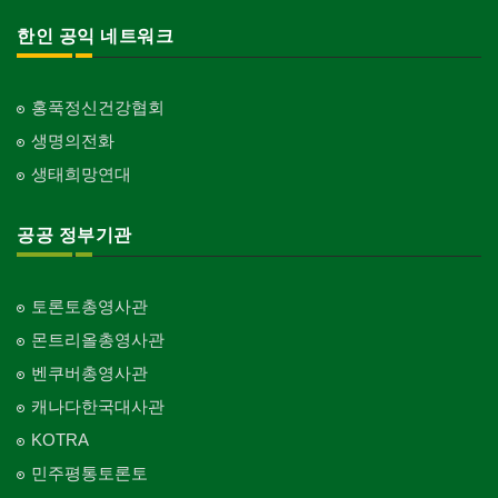
한인 공익 네트워크
홍푹정신건강협회
생명의전화
생태희망연대
공공 정부기관
토론토총영사관
몬트리올총영사관
벤쿠버총영사관
캐나다한국대사관
KOTRA
민주평통토론토