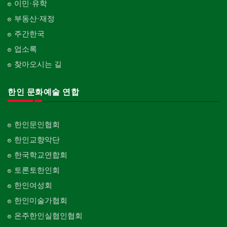
이민·유학
부동산·재정
주간한국
업소록
찾아오시는 길
한인 문화예술 연합
한인문인협회
한인교향악단
한국학교연합회
토론토한인회
한인여성회
한인미술가협회
온주한인실협인협회