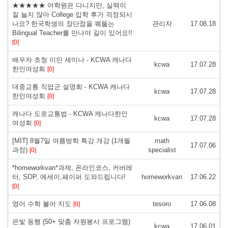
★★★★★ 어학원은 다니지만, 실력이
잘 늘지 않아 College 입학 후가 걱정되시
나요? 한국학생의 장단점을 꿰뚫는
관리자
17.08.18
Bilingual Teacher를 만나야 길이 있어요!!
[0]
배우자 초청 이민 세미나 - KCWA 캐나다
kcwa
17.07.28
한인여성회
[0]
대중교통 직업군 설명회 - KCWA 캐나다
kcwa
17.07.28
한인여성회
[0]
캐나다 도로교통법 - KCWA 캐나다한인
kcwa
17.07.28
여성회
[0]
[MIT] 8월7일 여름방학 특강 개강 (1개월
math
17.07.06
과정)
specialist
[0]
*homeworkvan*과제, 온라인코스, 커버레
터, SOP, 에세이,페이퍼 도와드립니다!
homeworkvan
17.06.22
[0]
영어 수학 불어 지도
tesoro
17.06.08
[0]
은빛 동행 (50+ 맞춤 자원봉사 프로그램)
kcwa
17.06.01