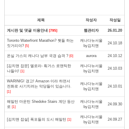
제목
작성자
작성일
게시판 및 댓글 이용안내
웹관리자
26.01.20
[795]
Toronto Waterfront Marathon? 뭣들 하는
캐나다뉴서울
24.10.18
짓거리야?
by김치맨
[5]
온실 가스의 캐나다 남부 국경 습격 ?
aurora
24.10.12
[0]
[김치맨 잡문] 엘로라- 훠거스 로맨틱한
캐나다뉴서울
24.10.03
나들이!
by김치맨
[1]
WARINIG! 경고! Amazon 이라 하면서
캐나다뉴서울
전화로 사기치려는 악당들이 있습니다.
24.10.01
by김치맨
[1]
해밀턴 마운틴 Shedoke Stairs 계단 등산
캐나다뉴서울
24.09.30
로
by김치맨
[1]
캐나다뉴서울
[김치맨 잡설] 폭포들의 도시 해밀턴
24.09.27
[1]
by김치맨