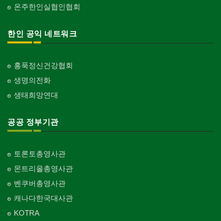
온주한인실협인협회
한인 공익 네트워크
홍푹정신건강협회
생명의전화
생태희망연대
공공 정부기관
토론토총영사관
몬트리올총영사관
벤쿠버총영사관
캐나다한국대사관
KOTRA