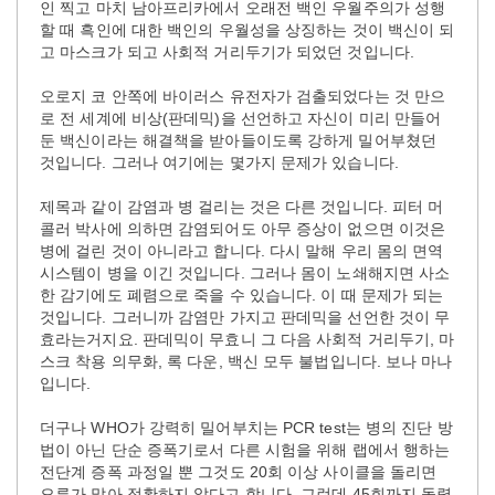
인 찍고 마치 남아프리카에서 오래전 백인 우월주의가 성행
할 때 흑인에 대한 백인의 우월성을 상징하는 것이 백신이 되
고 마스크가 되고 사회적 거리두기가 되었던 것입니다.
오로지 코 안쪽에 바이러스 유전자가 검출되었다는 것 만으
로 전 세계에 비상(판데믹)을 선언하고 자신이 미리 만들어
둔 백신이라는 해결책을 받아들이도록 강하게 밀어부쳤던
것입니다. 그러나 여기에는 몇가지 문제가 있습니다.
제목과 같이 감염과 병 걸리는 것은 다른 것입니다. 피터 머
콜러 박사에 의하면 감염되어도 아무 증상이 없으면 이것은
병에 걸린 것이 아니라고 합니다. 다시 말해 우리 몸의 면역
시스템이 병을 이긴 것입니다. 그러나 몸이 노쇄해지면 사소
한 감기에도 폐렴으로 죽을 수 있습니다. 이 때 문제가 되는
것입니다. 그러니까 감염만 가지고 판데믹을 선언한 것이 무
효라는거지요. 판데믹이 무효니 그 다음 사회적 거리두기, 마
스크 착용 의무화, 록 다운, 백신 모두 불법입니다. 보나 마나
입니다.
더구나 WHO가 강력히 밀어부치는 PCR test는 병의 진단 방
법이 아닌 단순 증폭기로서 다른 시험을 위해 랩에서 행하는
전단계 증폭 과정일 뿐 그것도 20회 이상 사이클을 돌리면
오류가 많아 정확하지 않다고 합니다. 그런데 45회까지 돌렸