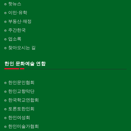
핫뉴스
이민·유학
부동산·재정
주간한국
업소록
찾아오시는 길
한인 문화예술 연합
한인문인협회
한인교향악단
한국학교연합회
토론토한인회
한인여성회
한인미술가협회