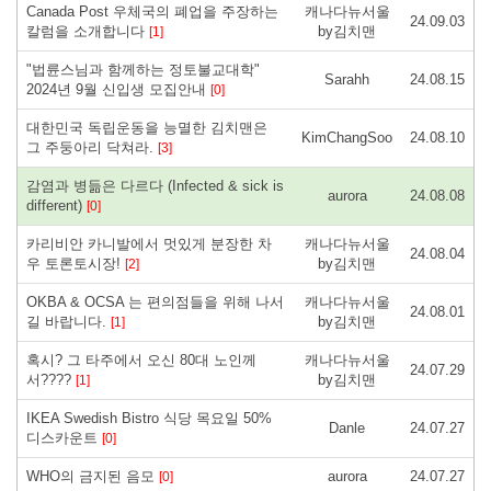
Canada Post 우체국의 폐업을 주장하는
캐나다뉴서울
24.09.03
칼럼을 소개합니다
by김치맨
[1]
"법륜스님과 함께하는 정토불교대학"
Sarahh
24.08.15
2024년 9월 신입생 모집안내
[0]
대한민국 독립운동을 능멸한 김치맨은
KimChangSoo
24.08.10
그 주둥아리 닥쳐라.
[3]
감염과 병듦은 다르다 (Infected & sick is
aurora
24.08.08
different)
[0]
카리비안 카니발에서 멋있게 분장한 차
캐나다뉴서울
24.08.04
우 토론토시장!
by김치맨
[2]
OKBA & OCSA 는 편의점들을 위해 나서
캐나다뉴서울
24.08.01
길 바랍니다.
by김치맨
[1]
혹시? 그 타주에서 오신 80대 노인께
캐나다뉴서울
24.07.29
서????
by김치맨
[1]
IKEA Swedish Bistro 식당 목요일 50%
Danle
24.07.27
디스카운트
[0]
WHO의 금지된 음모
aurora
24.07.27
[0]