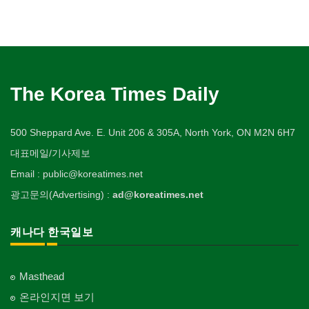
The Korea Times Daily
500 Sheppard Ave. E. Unit 206 & 305A, North York, ON M2N 6H7
대표메일/기사제보
Email : public@koreatimes.net
광고문의(Advertising) :
ad@koreatimes.net
캐나다 한국일보
Masthead
온라인지면 보기