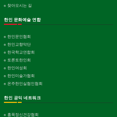
찾아오시는 길
한인 문화예술 연합
한인문인협회
한인교향악단
한국학교연합회
토론토한인회
한인여성회
한인미술가협회
온주한인실협인협회
한인 공익 네트워크
홍푹정신건강협회