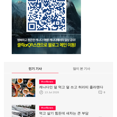
인기 기사
많이 본 기사
HotNews
캐나다인 덜 먹고 덜 쓰고 허리띠 졸라맨다
13 Jul 2026
0
HotNews
먹고 살기 힘든데 새차는 큰 부담