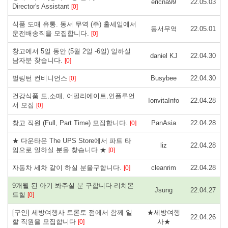
ericna99
22.05.03
Director's Assistant
[0]
식품 도매 유통. 동서 무역 (주) 홀세일에서
동서무역
22.05.01
운전배송직을 모집합니다.
[0]
창고에서 5일 동안 (5월 2일 -6일) 일하실
daniel KJ
22.04.30
남자분 찾습니다.
[0]
벌링턴 컨비니언스
Busybee
22.04.30
[0]
건강식품 도,소매, 어필리에이트,인플루언
IonvitaInfo
22.04.28
서 모집
[0]
창고 직원 (Full, Part Time) 모집합니다.
PanAsia
22.04.28
[0]
★ 다운타운 The UPS Store에서 파트 타
liz
22.04.28
임으로 일하실 분을 찾습니다 ★
[0]
자동차 세차 같이 하실 분을구합니다.
cleanrim
22.04.28
[0]
9개월 된 아기 봐주실 분 구합니다-리치몬
Jsung
22.04.27
드힐
[0]
[구인] 세방여행사 토론토 점에서 함께 일
★세방여행
22.04.26
할 직원을 모집합니다
사★
[0]