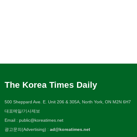
The Korea Times Daily
500 Sheppard Ave. E. Unit 206 & 305A, North York, ON M2N 6H7
대표메일/기사제보
Email : public@koreatimes.net
광고문의(Advertising) :
ad@koreatimes.net