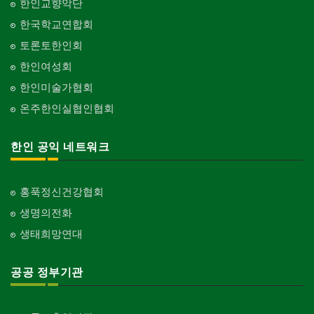
한인교향악단
한국학교연합회
토론토한인회
한인여성회
한인미술가협회
온주한인실협인협회
한인 공익 네트워크
홍푹정신건강협회
생명의전화
생태희망연대
공공 정부기관