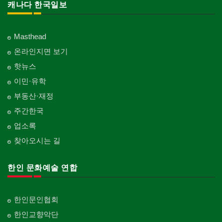
캐나다 한국일보
Masthead
온라인지면 보기
핫뉴스
이민·유학
부동산·재정
주간한국
업소록
찾아오시는 길
한인 문화예술 연합
한인문인협회
한인교향악단