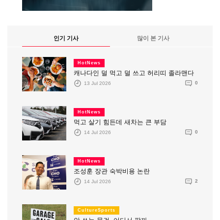
인기 기사
많이 본 기사
HotNews
캐나다인 덜 먹고 덜 쓰고 허리띠 졸라맨다
13 Jul 2026
0
HotNews
먹고 살기 힘든데 새차는 큰 부담
14 Jul 2026
0
HotNews
조성훈 장관 숙박비용 논란
14 Jul 2026
2
CultureSports