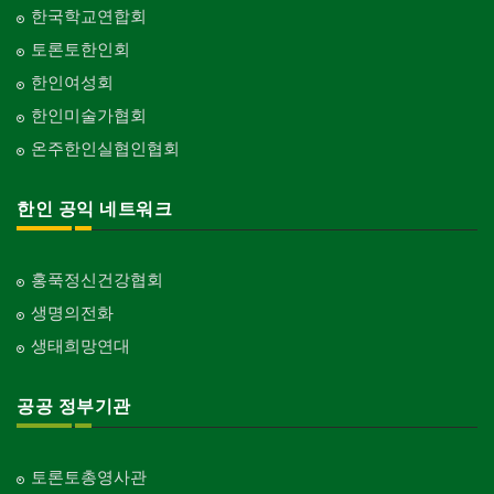
한국학교연합회
토론토한인회
한인여성회
한인미술가협회
온주한인실협인협회
한인 공익 네트워크
홍푹정신건강협회
생명의전화
생태희망연대
공공 정부기관
토론토총영사관