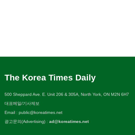
The Korea Times Daily
500 Sheppard Ave. E. Unit 206 & 305A, North York, ON M2N 6H7
대표메일/기사제보
Email : public@koreatimes.net
광고문의(Advertising) :
ad@koreatimes.net