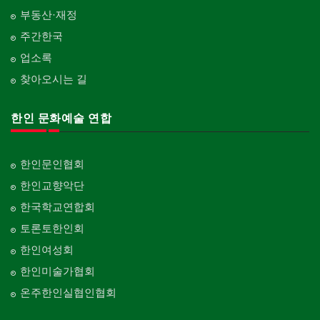
부동산·재정
주간한국
업소록
찾아오시는 길
한인 문화예술 연합
한인문인협회
한인교향악단
한국학교연합회
토론토한인회
한인여성회
한인미술가협회
온주한인실협인협회