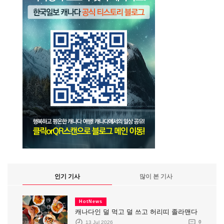
인기 기사
많이 본 기사
HotNews
캐나다인 덜 먹고 덜 쓰고 허리띠 졸라맨다
13 Jul 2026
0