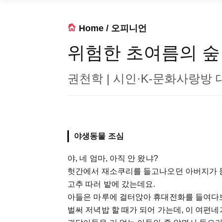
Home
/
오피니언
위험한 초여름의 숲
권천학 | 시인·K-문화사랑방 
야생동물 조심
야, 네 엄마, 아직 안 왔냐?
헛간에서 재소쿠리를 들고나오던 아버지가 
고추 따러 밭에 갔는데요.
아들은 마루에 걸터앉아 휴대전화를 들여다
벌써 저녁밥 할 때가 되어 가는데, 이 여편네가 