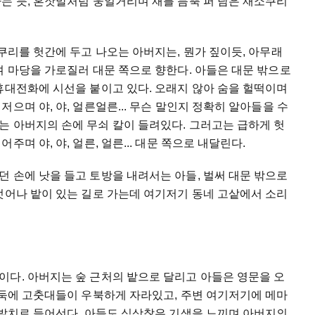
는 듯, 혼잣말처럼 웅얼거리며 재를 듬뿍 퍼 담은 재소쿠리
소쿠리를 헛간에 두고 나오는 아버지는, 뭔가 짚이듯, 아무래
며 마당을 가로질러 대문 쪽으로 향한다. 아들은 대문 밖으로
휴대전화에 시선을 붙이고 있다. 오래지 않아 숨을 헐떡이며
으며 야, 야, 얼른얼른... 무슨 말인지 정확히 알아들을 수
는 아버지의 손에 무쇠 칼이 들려있다. 그러고는 급하게 헛
며 야, 야, 얼른, 얼른... 대문 쪽으로 내달린다.
 손에 낫을 들고 토방을 내려서는 아들, 벌써 대문 밖으로
벗어나 밭이 있는 길로 가는데 여기저기 동네 고샅에서 소리
이다. 아버지는 숲 근처의 밭으로 달리고 아들은 영문을 오
밭둑에 고춧대들이 우북하게 자라있고, 주변 여기저기에 메마
 발치로 들어선다. 아들도 심상찮은 기색을 느끼며 아버지의