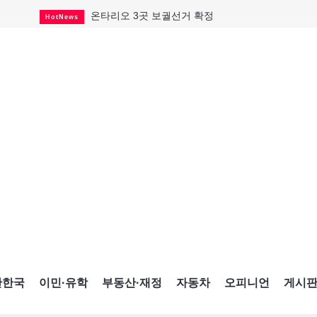
온타리오 3곳 보궐선거 확정
HotNews
캐나다·미국 교역 20억 불 감소
HotNews
온타리오 공공기관 8곳 감사
HotNews
국내 신차 판매 2개월 연속 증가
Car
캐나다 관광업, 올여름 기록적 호황
HotNews
"음향 시스템 필요한가요?"
HotNews
해외 수감 한국인 4년 새 25% 늘어
HotNews
"마약 범죄에 연루됐으니 돈 보내라"
HotNews
"임 대사 22일 토론토 방문 계획"
HotNews
간한국
이민·유학
부동산·재정
자동차
오피니언
게시