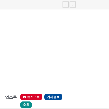
판
업소록
뉴스구독
기사검색
후원