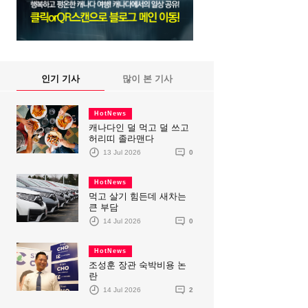
인기 기사
많이 본 기사
HotNews
캐나다인 덜 먹고 덜 쓰고
허리띠 졸라맨다
13 Jul 2026
0
HotNews
먹고 살기 힘든데 새차는
큰 부담
14 Jul 2026
0
HotNews
조성훈 장관 숙박비용 논
란
14 Jul 2026
2