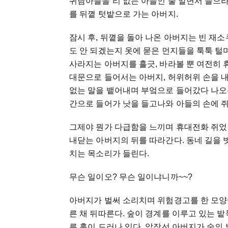
귀담아들을 리 없는 아들인 줄 알면서 들으라
를 뒤꼍 텃밭으로 가는 아버지.
잠시 후, 뒤꼍을 돌아 나온 아버지는 빈 재
도 안 되겠는지 옷에 묻은 먼지들을 툭툭 털
사라지는 아버지를 흘긋, 바라볼 뿐 여전히 
대문으로 들어서는 아버지, 허위허위 손을 내저
없는 말을 뱉어내며 부엌으로 들어갔다 나오
간으로 들어가 낫을 들고나와 아들의 손에 쥐어주
그제야 뭔가 다급함을 느끼며 휴대전화 쥐었던
내닫는 아버지의 뒤를 따라간다. 동네 길을 
치는 목소리가 들린다.
무슨 일이오? 무슨 일이냐니까~~?
아버지가 벌써 소리치며 위험경고를 한 모양
른 채 뒤따른다. 숲이 경계를 이루고 있는 
른 흙이 드러나 있다. 앞장선 아버지가 숲의