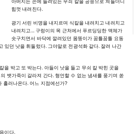
아버지는 손에 들려있는 무쇠 칼을 공중으로 쳐들더니
힘껏 내려친다.
광기 서린 비명을 내지르며 식칼을 내려치고 내려치고
내려치고... 구렁이의 목 근처에서 푸르딩딩한 액체가
솟구치면서 바닥에 깔려있던 몸뚱이가 꿈틀꿈틀 요동
고 있던 낫을 휘둘렀다. 그야말로 전광석화 같다. 잘려 나간
을 박고 또 박는다. 아들이 낫을 들고 무쇠 칼 박힌 곳을
의 뱃가죽이 갈라져 간다. 형언할 수 없는 냄새를 풍기며 쏟
가 흘러나온다. 어느 지점에선가?
음이다.