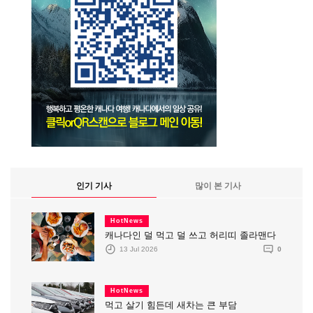
인기 기사
많이 본 기사
HotNews
캐나다인 덜 먹고 덜 쓰고 허리띠 졸라맨다
13 Jul 2026
0
HotNews
먹고 살기 힘든데 새차는 큰 부담