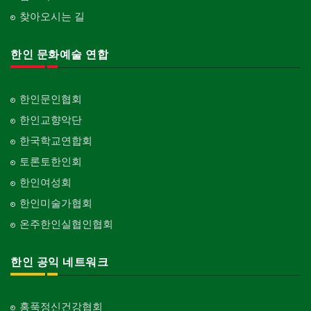
찾아오시는 길
한인 문화예술 연합
한인문인협회
한인교향악단
한국학교연합회
토론토한인회
한인여성회
한인미술가협회
온주한인실협인협회
한인 공익 네트워크
홍푹정신건강협회