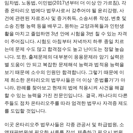
임차법, 노동법, 이민법(2017년부터 더 이상 안 가르침), 각
종 온타리오 법에다 법무사로서 갖추어야 될 윤리강령, 사
건에 관련된 자료조사 및 증거취득, 소송서류 작성, 변호 및
소송 진행 능력 등을 배우고, 원하는 교양과목들과 인턴생
활을 마치고 졸업하면 3년 안에 시험을 3번 칠 수 있는 자격
이 주어집니다. 시험도 아침부터 저녁까지 하루 종일 치르
는데 문제 수도 많고 합격점수도 높고 난이도는 정말 높습
니다. 또한, 출제문제의 대부분이 응용문제라 암기 실력은
별 도움이 안 되고 복잡한 문제해석 능력과 법적용 능력을
보기 때문에 소수의 인원만 합격합니다. 그렇기 때문에 이
제 최소한 온타리오의 법무사들은 더 이상 ‘준법률가’가 아
니라, 판례를 찾아보고 현재의 법에 적용시켜 사건을 해결
할 수 있는 능력을 가진 전문인입니다. 결국, 캐나다의 다른
주들도 점차 온타리오주를 따라 엄격한 법무사 자격증 제도
를 도입할 것입니다.
이곳 온타리오주 법무사들은 각종 관공서 및 하급법원, 소
액재판법원에 필요한 서류를 작성, 제출하고 필요시 법원