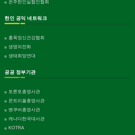
온주한인실협인협회
한인 공익 네트워크
홍푹정신건강협회
생명의전화
생태희망연대
공공 정부기관
토론토총영사관
몬트리올총영사관
벤쿠버총영사관
캐나다한국대사관
KOTRA