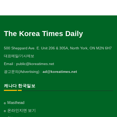
The Korea Times Daily
500 Sheppard Ave. E. Unit 206 & 305A, North York, ON M2N 6H7
대표메일/기사제보
Email : public@koreatimes.net
광고문의(Advertising) :
ad@koreatimes.net
캐나다 한국일보
Masthead
온라인지면 보기