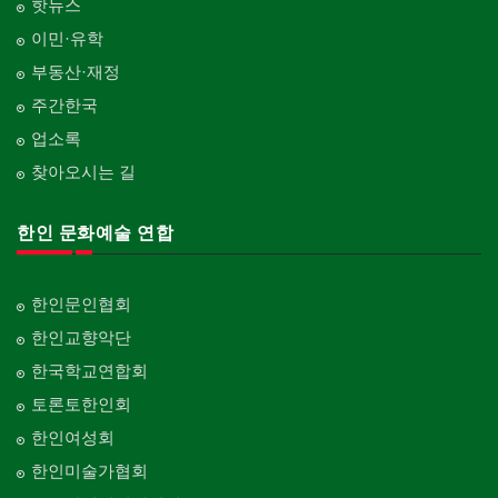
핫뉴스
이민·유학
부동산·재정
주간한국
업소록
찾아오시는 길
한인 문화예술 연합
한인문인협회
한인교향악단
한국학교연합회
토론토한인회
한인여성회
한인미술가협회