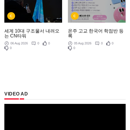
C
C
온주 고교 한국어 학점반 등
세계 10대 구조물서 내려오
록
는 CN타워
05 Aug 2026
0
0
06 Aug 2026
0
0
0
0
VIDEO AD