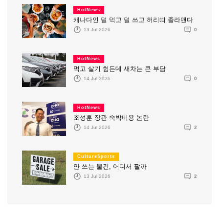
HotNews
캐나다인 덜 먹고 덜 쓰고 허리띠 졸라맨다
13 Jul 2026
0
HotNews
먹고 살기 힘든데 새차는 큰 부담
14 Jul 2026
0
HotNews
조성훈 장관 숙박비용 논란
14 Jul 2026
2
CultureSports
안 쓰는 물건, 어디서 팔까
13 Jul 2026
2