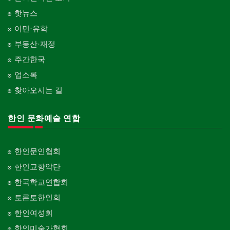
핫뉴스
이민·유학
부동산·재정
주간한국
업소록
찾아오시는 길
한인 문화예술 연합
한인문인협회
한인교향악단
한국학교연합회
토론토한인회
한인여성회
한인미술가협회