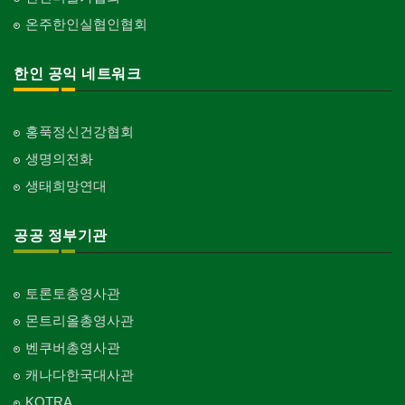
온주한인실협인협회
한인 공익 네트워크
홍푹정신건강협회
생명의전화
생태희망연대
공공 정부기관
토론토총영사관
몬트리올총영사관
벤쿠버총영사관
캐나다한국대사관
KOTRA