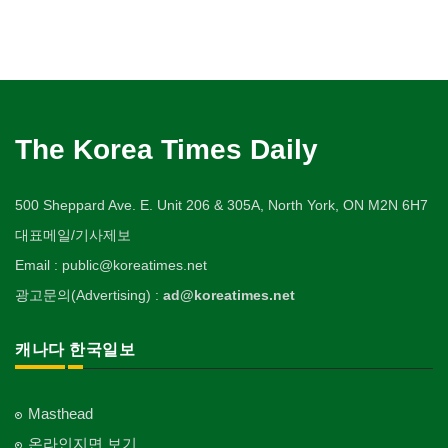
The Korea Times Daily
500 Sheppard Ave. E. Unit 206 & 305A, North York, ON M2N 6H7
대표메일/기사제보
Email : public@koreatimes.net
광고문의(Advertising) :
ad@koreatimes.net
캐나다 한국일보
Masthead
온라인지면 보기