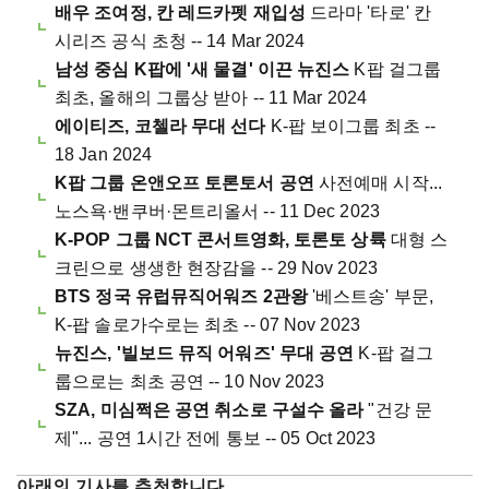
배우 조여정, 칸 레드카펫 재입성
드라마 '타로' 칸
시리즈 공식 초청 -- 14 Mar 2024
남성 중심 K팝에 '새 물결' 이끈 뉴진스
K팝 걸그룹
최초, 올해의 그룹상 받아 -- 11 Mar 2024
에이티즈, 코첼라 무대 선다
K-팝 보이그룹 최초 --
18 Jan 2024
K팝 그룹 온앤오프 토론토서 공연
사전예매 시작...
노스욕·밴쿠버·몬트리올서 -- 11 Dec 2023
K-POP 그룹 NCT 콘서트영화, 토론토 상륙
대형 스
크린으로 생생한 현장감을 -- 29 Nov 2023
BTS 정국 유럽뮤직어워즈 2관왕
'베스트송' 부문,
K-팝 솔로가수로는 최초 -- 07 Nov 2023
뉴진스, '빌보드 뮤직 어워즈' 무대 공연
K-팝 걸그
룹으로는 최초 공연 -- 10 Nov 2023
SZA, 미심쩍은 공연 취소로 구설수 올라
"건강 문
제"... 공연 1시간 전에 통보 -- 05 Oct 2023
아래의 기사를 추천합니다