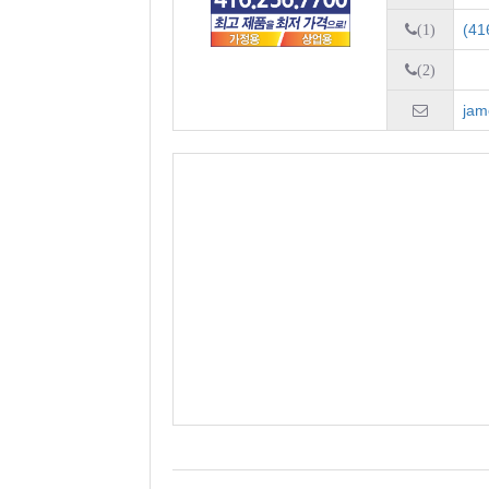
(41
(1)
(2)
jam