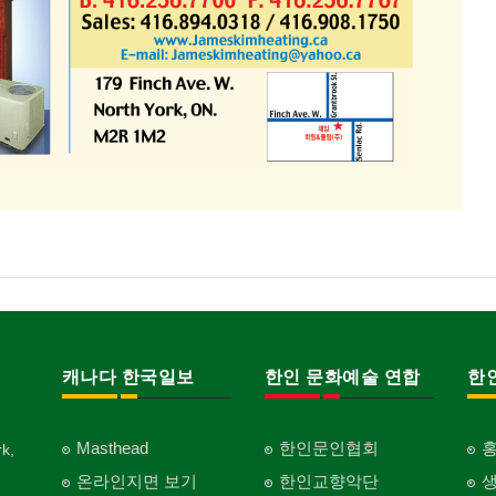
캐나다 한국일보
한인 문화예술 연합
한
Masthead
한인문인협회
k,
온라인지면 보기
한인교향악단