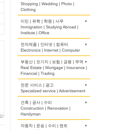
Rice Cake
Optometrist
Shopping | Wedding | Photo |
Clothing
생선가게
보청기
Fish Market
Hearing Aid
한복집
이민 | 유학 | 학원 | 사무
Korean Costume
Immigration | Studying Abroad |
식당/레스토랑/음식점
비데
Institute | Office
Restaurant
Bidet
유리/거울/액자
Glass/Mirror/Frame
이민/유학
전자제품 | 인터넷 | 컴퓨터
식당장비
심리/정신상담
Immigration/Studying Abroad
Electronics | Internet | Computer
Food Equipment
Psychologist/Psychiatrist
의류/아동복
Children's Ware
사무기기
식품점
금전등록기
부동산 | 모기지 | 보험 | 금융 | 무역
안경점
Office Equipment
Korean Food
Cash Register
Real Estate | Mortgage | Insurance |
Optical Stores
결혼/폐백
Financial | Trading
Wedding
사무용품/문방구
식품제조
인터넷 서비스/까페
의료기구
Stationery/Office Equipment
Food Manufacturing
Internet Service/Cafe
Medical Instruments
도매
전문 서비스 | 광고
인터넷 쇼핑
Wholesale
Specialized service | Advertisement
Internet Shopping
서점
와인제조
전자제품 판매/수리
의치사/치과기공소
Book Store
Wine Maker
Electronic Goods Sales/Repair
Denturist
모기지
결혼상담
광고/그래픽 디자인
건축 | 공사 | 수리
Mortgage
Marriage Consulting
Advertising/Graphic Design
Construction | Renovation |
운전학원
정육점
전화/통신 서비스
한의원/한약
Handyman
Driving School
Meat Market
Telephone/Communication Service
요!
Oriental Herb/Acupuncture
무역
꽃집/화원
광고 에이전트
International Trade
Florist
Advertising Agency
한글학교
건축시공/개조
자동차 | 운송 | 수리 | 렌트
제과점
컴퓨터 판매/수리
약국