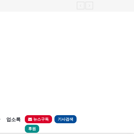
판
업소록
뉴스구독
기사검색
후원