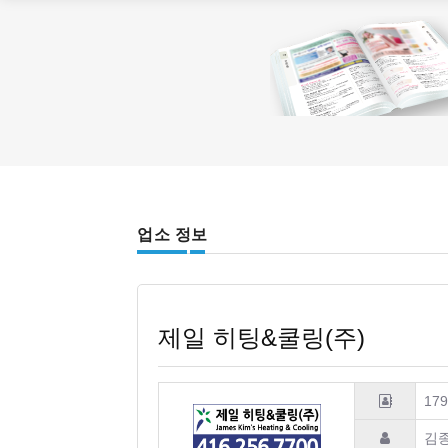
업소 정보
제일 히팅&쿨링(주)
179
김