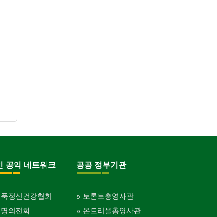
Garage Door
동창회-대학교
프랜차이즈
산후조리서비스
Alumni University
Franchise
건축 엔지니어
postpartum care center
Engineering
동창회-중·고등학교
피아노 조율 /판매
Alumni Middle·High School
Piano Tuning/Sale
건축기술사/디자이너
Architectural Designer
단체-협회
해충구제
Organization-Association
Pesticide
건축개발
Builder/Developer
단체-스포츠
현금인출기
Organization-Sports
ATM
단체-음악/미술
화랑/표구사
Organization-Music/Art
Art Gallery/Framing
단체-불교
행사/이벤트
Organization-Buddhist
Event
인 공익 네트워크
공공 정부기관
단체-기독교
인벤토리
Organization-Christianity
Stock Inventory
교회-장로교회
홍푹정신건강협회
토론토총영사관
인터넷/소프트웨어 개발
Church-Presbyterian
Internet/Software Development
생명의전화
몬트리올총영사관