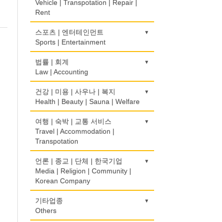
Korean Language School
Construction/Home Renovation
Vehicle | Transpotation | Repair |
Bakery
Computer Sales/Repair
Pharmacy
보험/재정/투자
모피점
경보/도난방지
Rent
Insurance/Investment/Finance
Fur/Leather
Alarm/Security System
하숙
건축설계사
식품도매
의사-내과
Boarding House
Architect
Food Distributors
운송/통관/이삿짐
스포츠 | 엔터테인먼트
Internal Medicine
부동산 관리
백화점/선물센터
묘지/비석
Transportation/Moving
Sports | Entertainment
Property Management
Department Store/Gifts Shops
Cemetery/Monument
학교/학원
건축설계
의사-물리치료/카이로 프랙터
School/Academy
Architecture
택배
Physiotherapy/Chiropractic Clinic
채무조정
골프장비
법률 | 회계
보석/귀금속/시계
빨래방/세탁
Courier Service
Bankruptcy
Golf Equipment
Law | Accounting
Jeweler/Jeweller
Coin Laundry/Dry cleaning
개인지도-체육
건물검사
의사-비뇨기과
Private Lesson-Sport
Home Inspection
택시
Urologist
부동산
골프장
비디오-사진/촬영/편집/공급
상패/트로피
교통위반티켓
건강 | 미용 | 사우나 | 복지
Taxi Service
Real Estate
Golf/Country Club
Video Service
Medal/Trophy
Traffic Ticket
Health | Beauty | Sauna | Welfare
개인지도-음악
간판
의사-산부인과
Private Lesson-Music
Signs
자동차-기타
Obstetrician
은행/금융기관
가라오케/노래방/카페
사진촬영
세탁장비
공인회계사(CPA)
건강상담/식품/정보
여행 | 숙박 | 교통 서비스
Automobile/Car
Bank/Financing Service
Karaoke/Cafe
Photo Studio
Dry cleaning Equipment
CPA
개인지도-옷수선
가구판매/수리
Health Counseling/Food/Information
Travel | Accommodation |
의사-성형외과
Private Lesson-Alteration
Furniture Sales/Repair
Transpotation
자동차-렌트
Cosmetic Surgeon
단센터
애완동물용품
악기사
번역/통역/이력서
의료기
Car Rental
Dahn Centre
Pet Shop
Musical Instruments
Translation/Interpretation/Resume
개인지도-어학/수학
기계제작
Medical Equipment
호텔/모텔/숙박
언론 | 종교 | 단체 | 한국기업
의사-수의사
Service
Private Lesson-Language/Math
Machinery Rebuilding
자동차-바디샵
Hotel/Motel
Media | Religion | Community |
Veterinarian
당구장
양복점
열쇠
마사지/지압
Autobody Shop
Korean Company
Billiard Club
Tailor
Key
변호사/법률서비스
개인지도-서예
난방/냉동
Massage
여행/관광
의사-안과
Law Office
Private Lesson-Calligraphy
Heating/Cooling
자동차-정비
Travel/Tour
Ophthalmologist
볼링장
기도원/수양관
기타업종
양장/패션
유아원/데이케어
미용실/이발관
Autobody Maintenance/Repair
Bowling Alley
Retreat Centre
Others
Fashion/Boutique
Daycare Centre
회계업무
개인지도-미술/사진
배관/플러밍
Beauty Salon/Barber Shop
의사-외과
Accounting Service