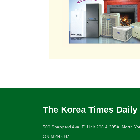
The Korea Times Daily
500 Sheppard Ave. E. Unit 206 & 305A, North Yor
ON M2N 6H7