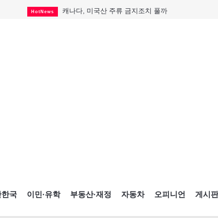
캐나다, 미국산 주류 금지조치 풀까
HotNews
제주 전국체전 10월16일 개막
CultureSports
퇴역 군용기, 산불 진화에 투입
HotNews
국세청 등 해킹 피해자 보상 청구 시작
HotNews
살사축제 총격 용의자 기소
HotNews
아동병원 직원 성범죄 혐의로 기소
HotNews
미국 영주권 수속 한인, 공항서 체포돼
HotNews
K-컬처 크루즈 타고 토론토 달군다
CultureSports
CNE에 한국의 맛과 멋 스며든다
HotNews
간한국
이민·유학
부동산·재정
자동차
오피니언
게시